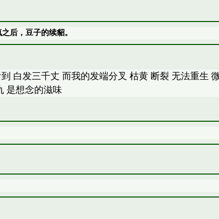
友江疯疯之后，豆子的续貂。
 白发三千丈 而我的发端分叉 枯黄 断裂 无法重生 微
仇 是想念的滋味