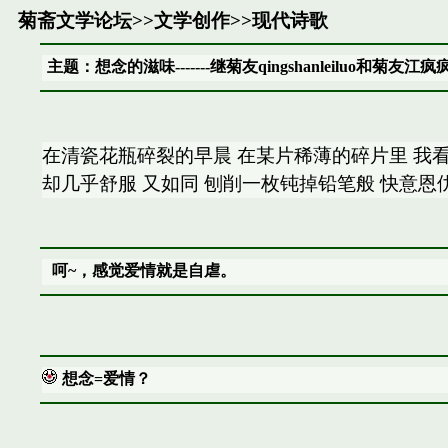
菊斋文学论坛
>>
文学创作
>>
现代诗歌
主题：想念的滋味-------继菊友qingshanleiluo和菊
在清瓷花瓶碎裂的早晨 在某片稀薄的碎片里 我看到
却几乎舒服 又如同 刨削一枚钝掉铅笔般 快意恩
呵~，感觉爱情就是自虐。
想念=爱情？