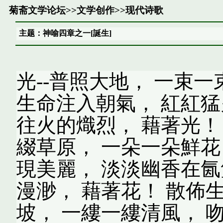
菊斋文学论坛
>>
文学创作
>>
现代诗歌
主题：神喻四章之一[誕生]
光--普照大地， 一束
生命注入朝氣， 紅紅猛
往火的熾烈， 藉著光！ 
綴草原， 一朵一朵鮮花
現美麗， 淡淡幽香在氤
漫渺， 藉著花！ 散佈生
坡， 一縷一縷清風， 