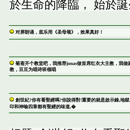
於生命的降臨， 始於誕生...
对屏朗诵，底乐用《圣母颂》，效果真好！
菊斋开个教堂吧，我推荐jonas做首席红衣大主教，我做
教，豆豆为唱诗班领唱
創世紀?你有看聖經嗎?你說得對!重要的就是啟示錄,地
印和神喻四章都有聖經的味道,�