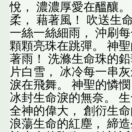
悅， 濃濃厚愛在醞釀。
柔， 藉著風！ 吹送生命
一絲一絲細雨， 沖刷每
顆顆亮珠在跳彈。 神聖
著雨！ 洗滌生命珠的鉛華
片白雪， 冰冷每一串灰
淚在飛舞。 神聖的憐憫
冰封生命淚的無奈。 生
全神的偉大， 創衍生命
浪蕩生命的紅塵， 締造