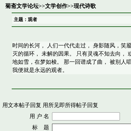
菊斋文学论坛
>>
文学创作
>>
现代诗歌
主题：观者
时间的长河， 人们一代代走过， 身影随风，笑
灭的循环， 未解的因果。 只有灵魂不知去向， 
地如雪，在梦如梭。 那一回谱成了曲， 被别人唱
我便就是永远的观者。
用文本帖子回复
用所见即所得帖子回复
用 户 名
密
标 题