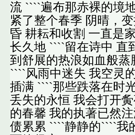
流 ````遍布那赤裸的
紧了整个春季 阴晴，变换
昏 耕耘和收割 一直是
长久地 ````留在诗中
到舒展的热浪如血般蒸
````风雨中迷失 我空
插满 ````那些跌落在
丢失的永恒 我会打开夤
的春馨 我的执著已然注满
债累累 ````静静的````我