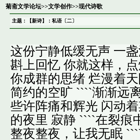
菊斋文学论坛
>>
文学创作
>>
现代诗歌
主题：【新诗】：私语〔二〕
这份宁静低缓无声 一盏泛
斟上回忆 你就这样，点
你成群的思绪 烂漫着天际
简约的空旷 ````渐渐
些许阵痛和辉光 闪动着
的夜里 寂静 ````在裂痕中
整夜整夜，让我无眠 ```