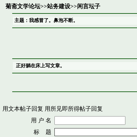
菊斋文学论坛
>>
站务建设
>>
闲言坛子
主题：我感冒了。鼻泡不断。
正好躺在床上写文章。
用文本帖子回复
用所见即所得帖子回复
用 户 名
密
标 题