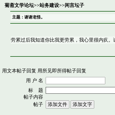
菊斋文学论坛
>>
站务建设
>>
闲言坛子
主题：谢谢老怪。
劳累过后我知道你比我更劳累，我心里很内疚。
用文本帖子回复
用所见即所得帖子回复
用 户 名
密
标 题
帖子内容
帖子