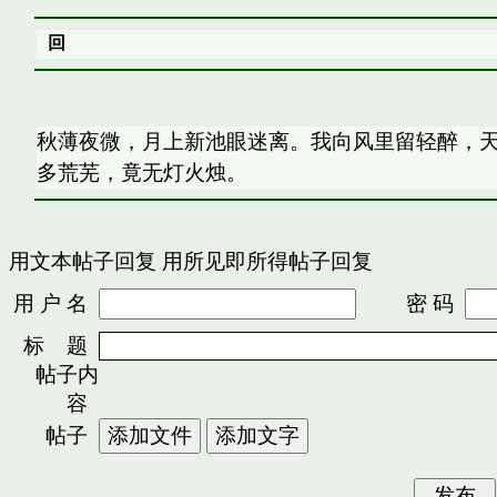
回
秋薄夜微，月上新池眼迷离。我向风里留轻醉，天
多荒芜，竟无灯火烛。
用文本帖子回复
用所见即所得帖子回复
用 户 名
密 码
标 题
帖子内
容
帖子