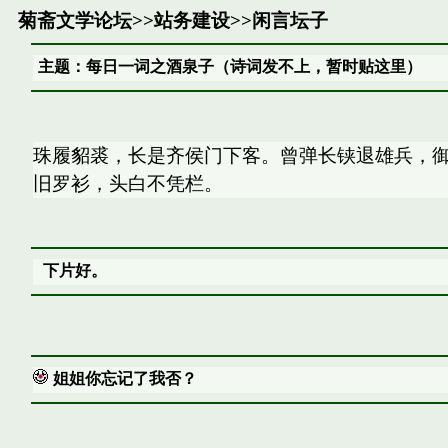
菊斋文学论坛
>>
站务建设
>>
闲言坛子
主题：每日一词之酒泉子（诗词发不上，暂时贴这里）
珠履貂裘，长是齐侯门下客。曾弹长铗退雄兵，御
旧罗衫，头白不凭栏。
下片好。
姐姐你忘记了我否？