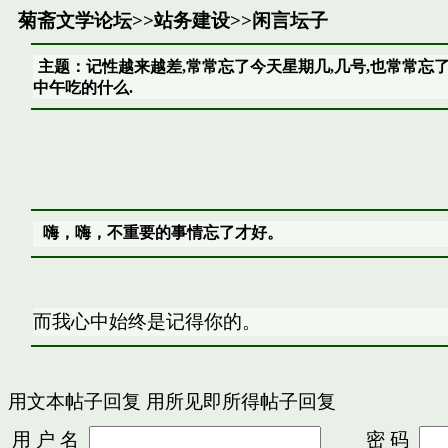
菊斋文学论坛
>>
站务建设
>>
闲言坛子
主题：记性越来越差,常常忘了今天星期几,几号,也常常忘
中午吃的什么.
嗨，嗨，不重要的事情忘了才好。
而我心中始终是记得你的。
用文本帖子回复
用所见即所得帖子回复
用 户 名
密 码