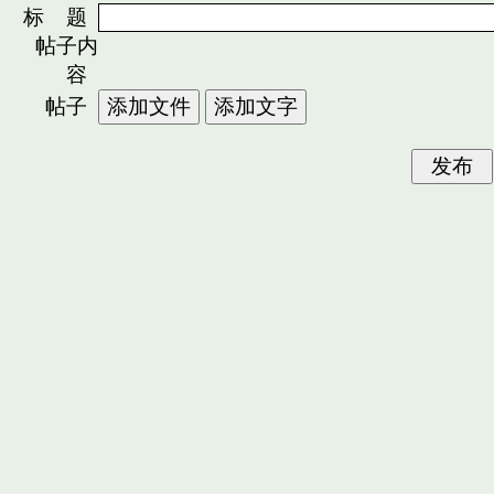
标 题
帖子内
容
帖子