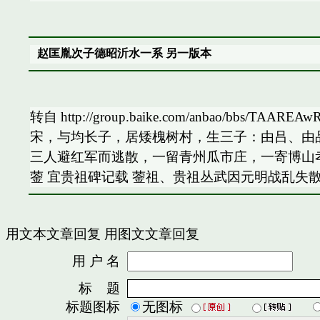
赵匡胤次子德昭沂水一系 另一版本
转自 http://group.baike.com/anbao
宋，与均长子，居矮槐树村，生三子：由吕、由品
三人避红军而逃散，一留青州瓜市庄，一寄博山
蓥 宜贵祖碑记载 蓥祖、贵祖丛武因元明战乱失
用文本文章回复
用图文文章回复
用 户 名
密
标 题
标题图标
无图标