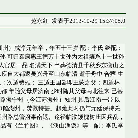
赵永红
发表于2013-10-29 15:37:05.0
安吉州（今浙江湖州）咸淳元年卒，年五十三岁 配：李氏 继配：
昭十世孙 可归秦康惠王德芳十世孙为太祖嫡系十一世孙
吴兴）人官居一品 名满天下 卒葬德清县千秋乡东衡山之
9）以疾自大都返吴兴舟至山东临清 逝于舟中 合葬 生
56）钱塘人；次适费雄； 三适王国器即王蒙之父；四适林
大都 年随父母居济南 少时随其父母南北往来 已甚
安路海宁州（今江苏海州）知州 其后江南一带 以
年 红巾陷湖州，焚戮特甚。赵雍此时仍与元廷保持关
任湖州路总管府事南返。途径临淄矮槐树庄因兵乱，
作品有《兰竹图》、《溪山渔隐》等。配：季氏季