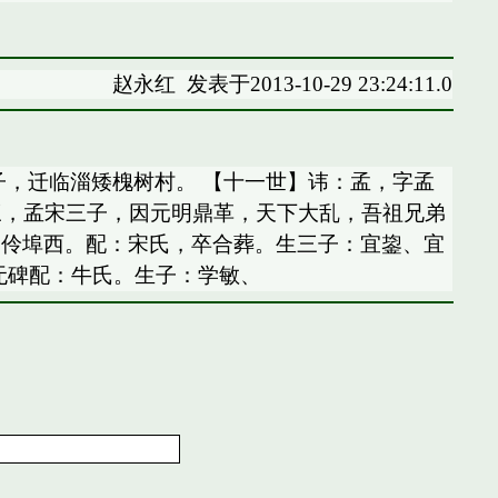
赵永红
发表于2013-10-29 23:24:11.0
誉，字与均，希煜子，迁临淄矮槐树村。 【十一世】讳：孟，字孟
行三，孟宋三子，因元明鼎革，天下大乱，吾祖兄弟
刘伶埠西。配：宋氏，卒合葬。生三子：宜鋆、宜
 无碑配：牛氏。生子：学敏、