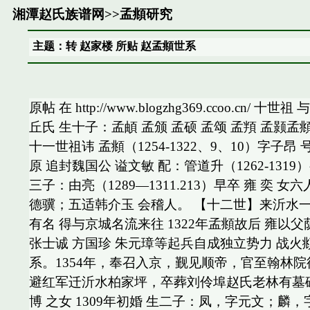
湘潭赵氏族谱网
>>
孟頫研究
主题：转 赵家楼 所贴 赵孟頫世系
原帖 在 http://www.blogzhg369.cco
丘氏 生十子：孟頔 孟颁 孟硕 孟颂 孟頖 孟颢
十一世祖讳 孟頫（1254-1322、9、10）字
原 追封魏国公 谥文敏 配：管道升（1262-13
三子：由亮（1289—1311.213）早卒 雍 奕 
德骥；五适韩介玉 会稽人。 【十二世】来沂水一
有名 得与京城名流来往 1322年孟頫故后 雍
张士诚 方国珍 朱元璋等起兵自成独立势力 战火頫
系。1354年，奉召入京，觐见顺帝，官至翰林
避红军迁沂水柏家坪，卒葬刘伶埠赵氏老林有墓
博 之女 1309年初婚 生二子：凤，字元文；麟