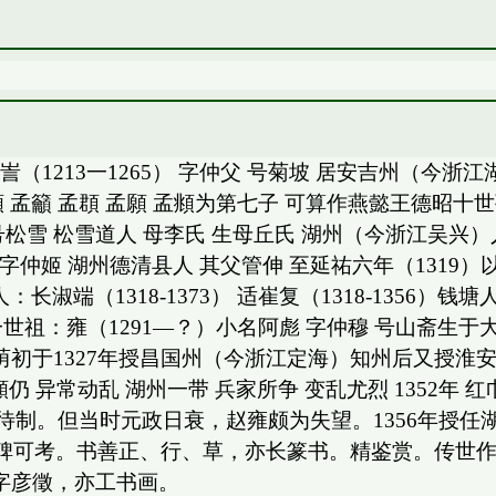
o.cn/ 十世祖 与訔（1213一1265） 字仲父 号菊坡 居
孟頫 孟籲 孟頵 孟願 孟頫为第七子 可算作燕懿王德
子昂 号松雪 松雪道人 母李氏 生母丘氏 湖州（今浙江
19）字仲姬 湖州德清县人 其父管伸 至延祐六年（131
女六人：长淑端（1318-1373） 适崔复（1318-13
世祖：雍（1291—？）小名阿彪 字仲穆 号山斋生于
以父荫初于1327年授昌国州（今浙江定海）知州后又授淮
仍 异常动乱 湖州一带 兵家所争 变乱尤烈 1352
院待制。但当时元政日衰，赵雍颇为失望。1356年授
碑可考。书善正、行、草，亦长篆书。精鉴赏。传世
，字彦徵，亦工书画。