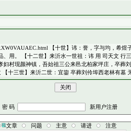
/bbs/TAAREAwRXW0VAUAEC.html 【十世】讳：
、用。 【十二世】来沂水一世祖：讳 用 司天文 
孝妇村现颜神镇，吾始祖三公来邑北柏家坪庄，卒葬
散 【十三世】来沂二世：宜鋆 卒葬刘伶埠西老林有墓
 码
新用户注册
文章
问题
主意
请进
注意