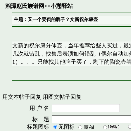
湘潭赵氏族谱网
>>
小憩驿站
主题：又一个要倒的牌子？文新祝尔康壶
文新的祝尔康分体壶，当年推荐给些人买过，最
几次就错乱，找售后表演如何错乱（偶尔自动加热
1）。。。只能找其他牌子买了，剩下的陶瓷壶
用文本帖子回复
用图文帖子回复
用 户 名
密
标 题
标题图标
无图标