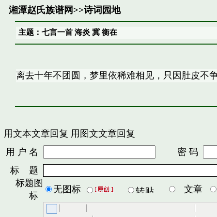
湘潭赵氏族谱网
>>
诗词园地
主题：七言一首 海炎 冀 衡在
离去十年不团圆，梦里依稀难相见，只因肚皮不
用文本文章回复
用图文文章回复
用 户 名
密 码
标 题
标题图
无图标
文章
标