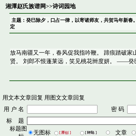
湘潭赵氏族谱网
>>
诗词园地
主题：癸巳除夕，口占一律，以寄诸师友，共贺马年新春
定
放马南疆又一年，春风促我指吟鞭。 蹄痕踏破家
贤。 刘郎不恨蓬莱远，笑见桃花卌度妍。 ——
用文本文章回复
用图文文章回复
用 户 名
密 码
标 题
标题图
无图标
文章