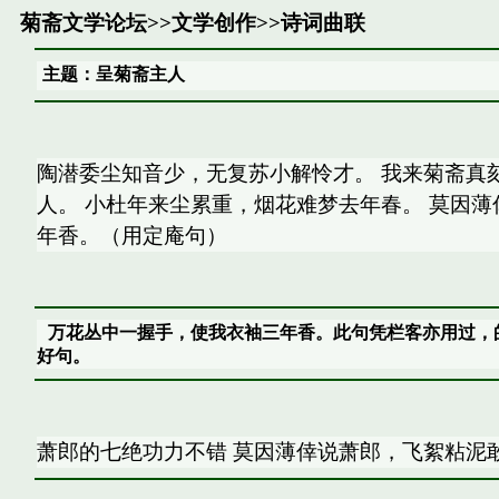
菊斋文学论坛
>>
文学创作
>>
诗词曲联
主题：呈菊斋主人
陶潜委尘知音少，无复苏小解怜才。 我来菊斋真
人。 小杜年来尘累重，烟花难梦去年春。 莫因
年香。（用定庵句）
万花丛中一握手，使我衣袖三年香。此句凭栏客亦用过，
好句。
萧郎的七绝功力不错 莫因薄倖说萧郎，飞絮粘泥