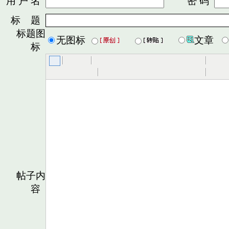
用 户 名
密 码
标 题
标题图
无图标
文章
标
帖子内
容