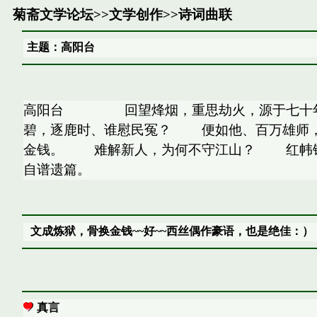
菊斋文学论坛
>>
文学创作
>>
诗词曲联
主题：高阳台
高阳台 回望烽烟，重思劫火，源于七十年
碧，逐鹿时、谁慰民冤？ 便如他、百万雄
金钱。 难解新人，为何不守江山？ 红帏锦
自谱遗篇。
文成炼狱，骨换金钱~~好~~西丝偶作豪语，也是绝佳：）
真言