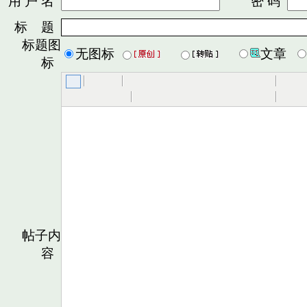
用 户 名
密 码
标 题
标题图
无图标
文章
标
帖子内
容