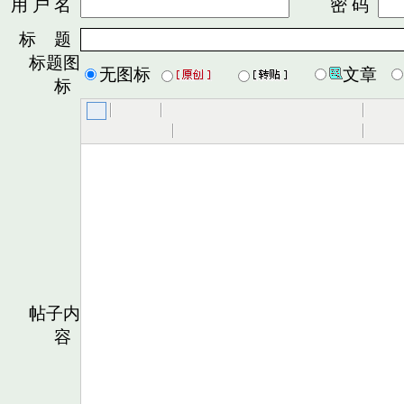
用 户 名
密 码
标 题
标题图
无图标
文章
标
帖子内
容