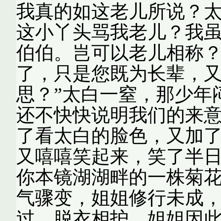
我真的如这老儿所说？太
这小丫头骂我老儿？我
伯伯。岂可以老儿相称？
了，只是您既为长辈，
思？”太白一窒，那少年
还不快快说明我们的来意
了看太白的脸色，又加了
又嘻嘻笑起来，笑了半日
你本镜湖湖畔的一株菊
气骤变，姐姐修行未成
过，脱衣相护。姐姐因