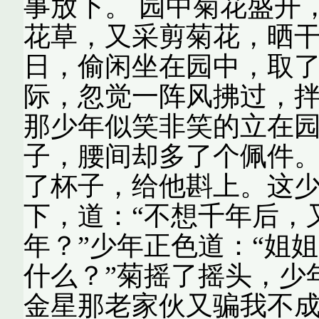
事放下。 园中菊花盛开
花草，又采剪菊花，晒
日，偷闲坐在园中，取
际，忽觉一阵风拂过，
那少年似笑非笑的立在
子，腰间却多了个佩件
了杯子，给他斟上。这
下，道：“不想千年后，
年？”少年正色道：“姐
什么？”菊摇了摇头，少
金星那老家伙又骗我不成