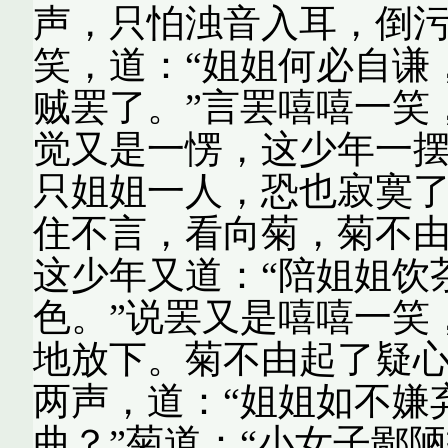
声，只怕浊音入耳，倒污
笑，道：“姐姐何必自谦
贼罢了。”言罢嘻嘻一笑
觉又是一愣，这少年一摆
只姐姐一人，恐也寂寞了
住不言，看向菊，菊不
这少年又道：“陪姐姐饮
色。”说罢又是嘻嘻一笑
地放下。菊不由起了疑
两声，道：“姐姐如不嫌
曲？”菊道：“小女子鄙