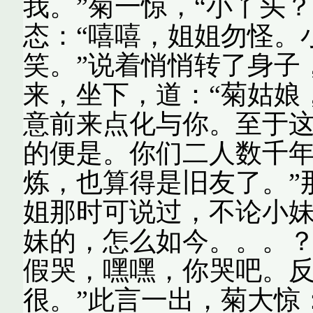
我。”菊一惊，“小丫头
态：“嘻嘻，姐姐勿怪。
笑。”说着悄悄转了身子
来，坐下，道：“菊姑娘
意前来点化与你。至于
的便是。你们二人数千
炼，也算得是旧友了。”
姐那时可说过，不论小
妹的，怎么如今。。。？
假哭，嘿嘿，你哭吧。
很。”此言一出，菊大惊