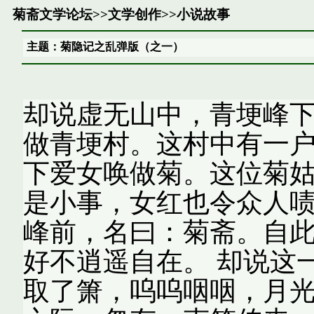
菊斋文学论坛
>>
文学创作
>>
小说故事
主题：菊隐记之乱弹版（之一）
却说虚无山中，青埂峰
做青埂村。这村中有一
下爱女唤做菊。这位菊
是小事，女红也令众人
峰前，名曰：菊斋。自
好不逍遥自在。 却说这
取了箫，呜呜咽咽，月