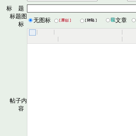
标 题
标题图
无图标
文章
标
帖子内
容