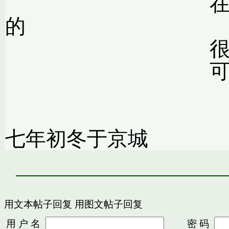
在女孩那一抹
的 笑
很可爱
可
七年初冬于京城
用文本帖子回复
用图文帖子回复
用 户 名
密 码