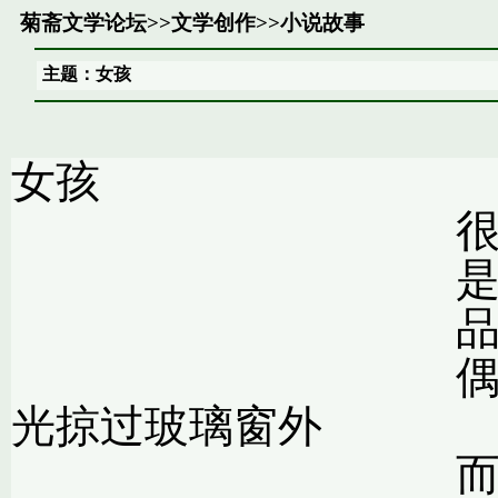
菊斋文学论坛
>>
文学创作
>>
小说故事
主题：女孩
女孩 
很多时
是静静的一
品尝那些淡
偶
光掠过玻璃窗
而