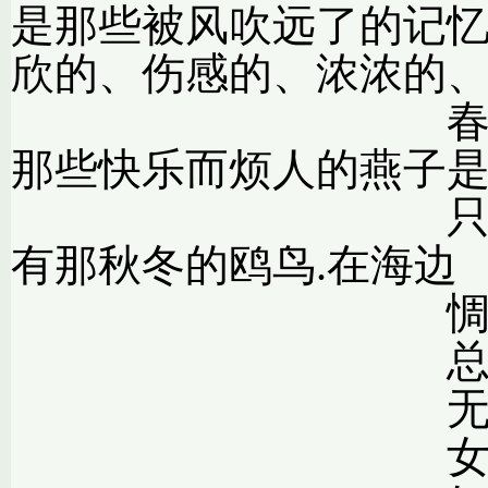
是那些被风吹
欣的、伤感的、浓浓的
春
那些快乐而烦人的燕子
只
有那秋冬的鸥
惆怅而
总响彻在女
无人敲门
女孩 或