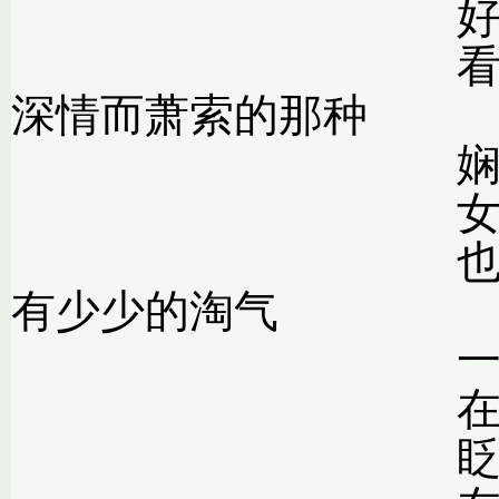
好温柔好忧
看
深情而萧索的
娴静与寂
女孩纯善
也
有少少的淘气
一种长不
在女孩的
眨呀眨在两剪