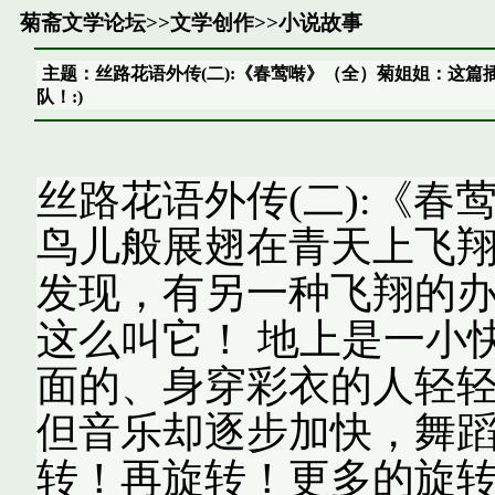
菊斋文学论坛
>>
文学创作
>>
小说故事
主题：丝路花语外传(二):《春莺啭》（全）菊姐姐：这篇
队！:)
丝路花语外传(二):《春莺
鸟儿般展翅在青天上飞翔
发现，有另一种飞翔的办
这么叫它！ 地上是一小
面的、身穿彩衣的人轻
但音乐却逐步加快，舞
转！再旋转！更多的旋