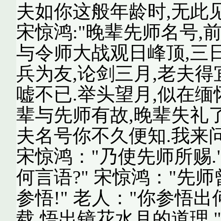
夫如你这般年龄时,无此见
宋惊鸿:"晚辈先师名号,前
与令师大战观日峰顶,三日
兵为友,论剑三月,老夫得
嘘不已.举头望月,似在缅
辈与先师有故,晚辈失礼了!
夫名号你不久便知.我来问
宋惊鸿："乃使先师所赐."
何言语?" 宋惊鸿："先
参悟!" 老人："你参悟出
载,悟出镜花水月的道理.