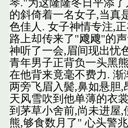
琴."为这隆隆冬日平添了
的斜倚着一名女子,当真
色佳人. 女子神情专注,
路上却传来了"飕飕"的声
神听了一会,眉间现出忧色
青年男子正背负一头黑熊
在他背来竟毫不费力. 渐
两旁飞眉入鬓,鼻如悬胆,
天风雪吹到他单薄的衣裳
到茅草小舍前,尚未进屋,
熊,够食数月了" 心头警