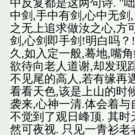
中反复都是这两句诗. "
中剑,手中有剑,心中无剑,
之无上追求做汝之心,方
剑,心剑即手剑!明白吗？
久,如入定一般,蓦地,嘴
欲待向老人道谢,却发现踪
不见尾的高人,若有缘再
看看天色,该是上山的时候
袭来,心神一清.体会着
不觉到了观日峰顶. 其时
然可夜视. 只见一青衫