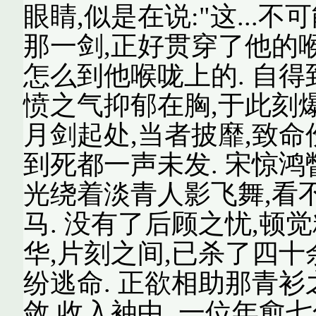
眼睛,似是在说:"这...
那一剑,正好贯穿了他的
怎么到他喉咙上的. 自
愤之气抑郁在胸,于此刻爆
月剑起处,当者披靡,致命
到死都一声未发. 宋惊
光绕着淡青人影飞舞,看
马. 没有了后顾之忧,顿
华,片刻之间,已杀了四十
纷逃命. 正欲相助那青衫
敛,收入袖中. 一位年愈