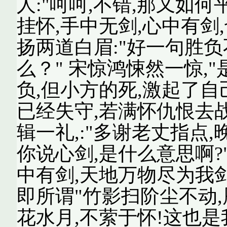
人:"呵呵,不错,那又如何
挂怀,手中无剑,心中有剑,
扬两道白眉:"好一句胜负
么？" 宋惊鸿悚然一惊,
负,但小方的死,激起了
已经失守,若满怀仇恨去战
辑一礼,:"多谢老丈指点,晚
你说心剑,是什么意思啊?"
中有剑,天地万物尽为我剑
即所谓"竹影扫阶尘不动,
花水月,不萦于怀!这也是我