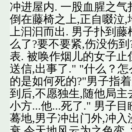
冲进屋内. 一股血腥之气扑
倒在藤椅之上,正自啜泣
上汩汩而出. 男子扑到藤
么了?要不要紧,伤没伤到
表. 被唤作烟儿的女子止
送信,出事了." "什么？
的是如何死的?"男子指着
到后,不愿独生,随他局主去了." 
小方...他...死了." 
蓦地,男子冲出门外,冲入
衰,令天地风云为之色变.