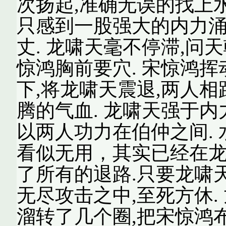
次扬起,准确无误的找上
只感到一股强大的内力涌
丈. 龙啸天毫不停滞,问
惊鸿胸前要穴. 宋惊鸿
下,将龙啸天震退,两人相
腾的气血. 龙啸天强于内
以两人功力在伯仲之间.
看似无用，其实已经在龙
了所有的退路.只要龙啸
无尽攻击之中,至死方休.
溜转了几个圈,把宋惊鸿