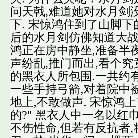
问天戟,难道她对水月剑没
下. 宋惊鸿住到了山脚下
后的水月剑仿佛知道大战
鸿正在房中静坐,准备半夜
声纷乱,推门而出,看个究
的黑衣人所包围.一共约
一些手持弓箭,对着院中
地上,不敢做声. 宋惊鸿
的?" 黑衣人中一名以红巾
不伤性命,但若有反抗者,