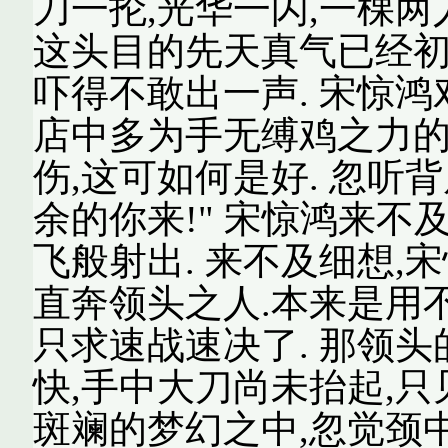
刀一抡,光华一闪,一棵
这头目的先天真气已经初
吓得不敢出一声. 宋惊
店中多为手无缚鸡之力的
伤,这可如何是好. 忽听
余的你来!" 宋惊鸿来不
飞般射出. 来不及细想,
直奔领头之人.本来是用
只求速战速决了. 那领
快,手中大刀尚未抬起,
斑斓的梦幻之中,忽觉颈