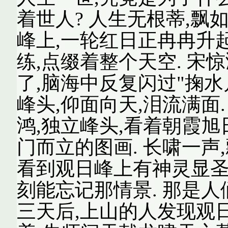
着世人? 人生无根蒂,飘如
峰上,一轮红日正冉冉升
练,点缀着整个天空. 
了,脑海中反复闪过"掬水
峰头,仰面向天,泪流满面.
鸿,独立峰头,看着朝霞
门而立的图画. 长啸一声
看到观日峰上有神灵显圣
刻能忘记那情景. 那是
三天后,上山的人发现观