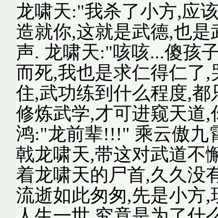
龙啸天:"我杀了小方,应
造就你,这就是武德,也是
声. 龙啸天:"咳咳...
而死,我也是求仁得仁了,哭什
住,武功练到什么程度,都
修炼武学,才可进窥天道,你要记
鸿:"龙前辈!!!" 乘云傲
戟龙啸天,带这对武道不懈
着龙啸天的尸首,久久没有
流逝如此匆匆,先是小方,
人生一世,究竟是为了什么