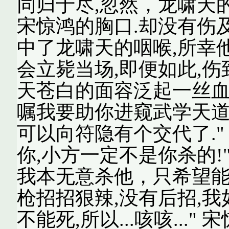
同归于尽,忽然，龙啸天
宋惊鸿的胸口.却没有伤
中了龙啸天的咽喉,所幸
会立毙当场,即便如此,伤
天苍白的面容泛起一丝血色
嘱我要助你进窥武学天道
可以向符隐有个交代了."
你,小方一定不是你杀的!"
我本无意杀他，只希望能
枪招招狠辣,没有后招,我
不能死,所以...咳咳..."