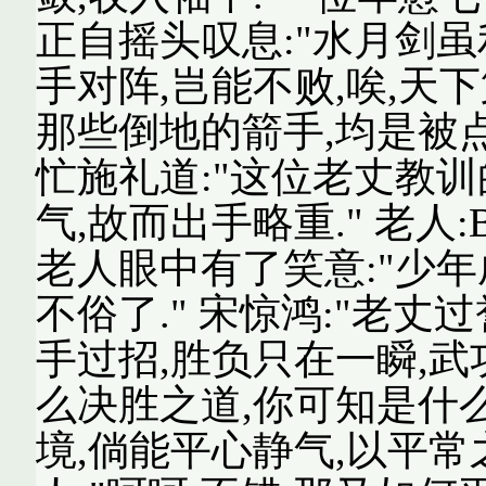
正自摇头叹息:"水月剑虽
手对阵,岂能不败,唉,天下
那些倒地的箭手,均是被点
忙施礼道:"这位老丈教
气,故而出手略重." 老人:
老人眼中有了笑意:"少年
不俗了." 宋惊鸿:"老丈过
手过招,胜负只在一瞬,
么决胜之道,你可知是什么?
境,倘能平心静气,以平常之