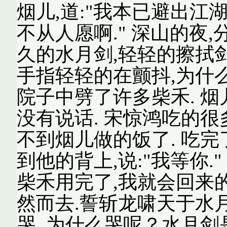
烟儿,道:"我本已避出江
不从人愿啊." 深山的夜
久的水月剑,轻轻的擦拭
手指轻轻的在颤抖,为什么
院子中劈了许多柴禾. 烟
没有说话. 宋惊鸿吃的很
不到烟儿做的饭了. 吃
到他的背上,说:"我等你.
柴禾用完了,我就会回来的
然而去.誓斩龙啸天于水月
哭. 为什么哭呢？水月