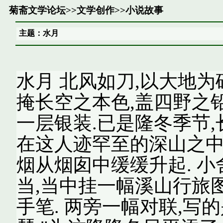
菊斋文学论坛
>>
文学创作
>>
小说故事
主题：水月
水月 北风如刀,以大地为
掩长空之本色,盖四野之
一层银装.已是隆冬季节,
在这人迹罕至的深山之中
烟从烟囱中缓缓升起. 小
当,当中挂一幅溪山行旅
手笔. 两旁一幅对联,写