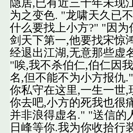
隐居,已有近三十年未现
为之变色. "龙啸天久已
什么要找上小方?" "因为你
剑天下第一,他要找宋惊鸿
经退出江湖,无意那些虚名
"唉,我不杀伯仁,伯仁因
名,但不能不为小方报仇."
你私守在这里,一生一世,现
你去吧,小方的死我也很
并非浪得虚名." "送信
日峰等你.我为你收拾行装