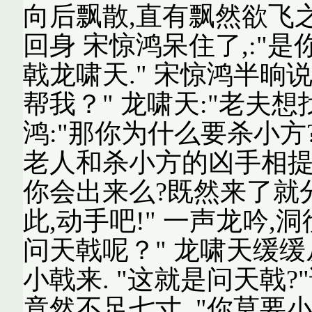
向后飘散,直有飘然欲飞之感
回身 宋惊鸿呆住了,:"是
戟龙啸天." 宋惊鸿半晌说
帮我？" 龙啸天:"老夫想
鸿:"那你为什么要杀小方
老人和杀小方的凶手相提并
你会出来么?既然来了就分
此,动手吧!" 一声龙吟,
问天戟呢？" 龙啸天缓
小戟来. "这就是问天戟
竟然不足七寸. "你莫要