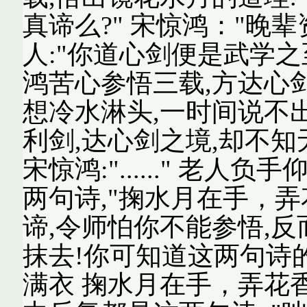
真谛么?" 宋惊鸿："晚辈
人:"你道心剑便是武学之
鸿苦心参悟三载,方达心
想冷水淋头,一时间说不出
利剑,达心剑之境,却不知
宋惊鸿:"......" 老
两句诗,"掬水月在手，弄
谛,令师怕你不能参悟,
抹去!你可知道这两句诗
满衣 掬水月在手，弄花香满衣