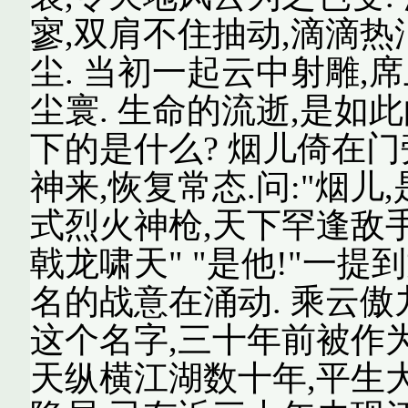
寥,双肩不住抽动,滴滴热
尘. 当初一起云中射雕,
尘寰. 生命的流逝,是如
下的是什么? 烟儿倚在门
神来,恢复常态.问:"烟
式烈火神枪,天下罕逢敌手
戟龙啸天" "是他!"一
名的战意在涌动. 乘云傲
这个名字,三十年前被作
天纵横江湖数十年,平生大