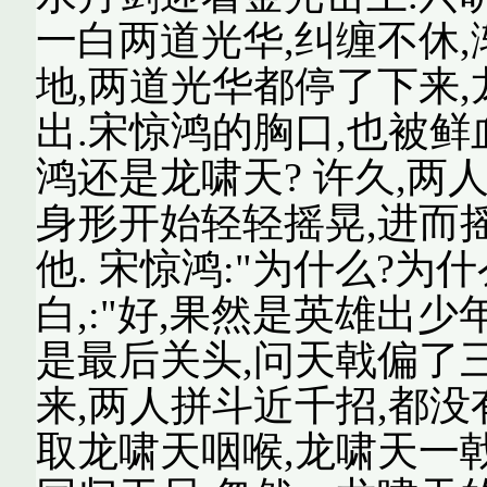
一白两道光华,纠缠不休,
地,两道光华都停了下来
出.宋惊鸿的胸口,也被鲜
鸿还是龙啸天? 许久,两
身形开始轻轻摇晃,进而
他. 宋惊鸿:"为什么?为
白,:"好,果然是英雄出少年
是最后关头,问天戟偏了三
来,两人拼斗近千招,都没
取龙啸天咽喉,龙啸天一