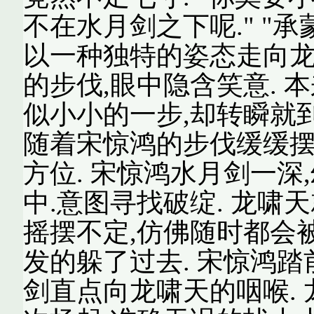
不在水月剑之下呢." "承
以一种独特的姿态走向龙
的步伐,眼中隐含笑意. 
似小小的一步,却转瞬就
随着宋惊鸿的步伐缓缓摆
方位. 宋惊鸿水月剑一深
中.意图寻找破绽. 龙啸
摇摆不定,仿佛随时都会
发的躲了过去. 宋惊鸿踏
剑直点向龙啸天的咽喉.