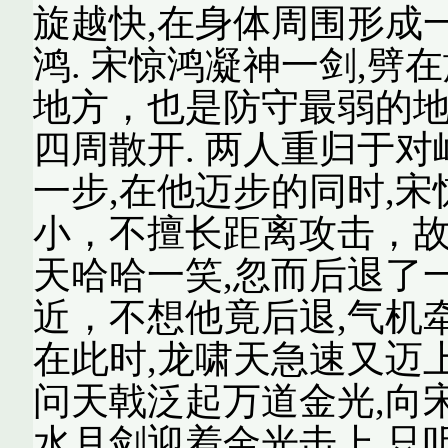
旋越快,在身体周围形成
鸿. 宋惊鸿凝神一剑,劈
地方，也是防守最弱的地
四周散开. 两人重归于对
一步,在他迈步的同时,
小，不擅长距离攻击，故
天哈哈一笑,忽而后退了
近，不想他竟后退,气机
在此时,龙啸天急速又迈
问天戟泛起万道金光,向
水月剑迎着金光击上.只