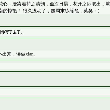
花心，浸染着荷之清韵，至次日晨，花开之际取出，就
南的惊艳！ 很久没动了，趁周末练练笔，莫笑：）
叫你写了去了。
来，读做xian.