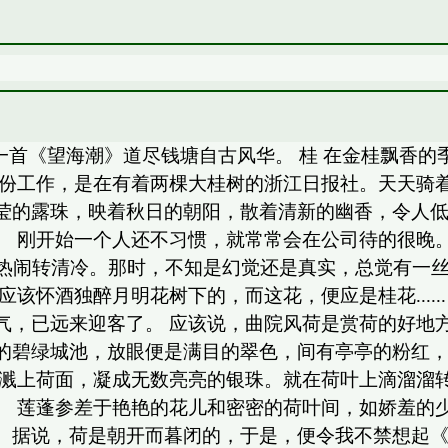
一首《望海潮》道尽钱塘自古风华。 桂 在金桂飘香
一份工作，是在有着两棵大桂树的浙江日报社。天天骑
莹的露珠，映着秋日的朝阳，散着清新的幽香，令人
。 刚开始一个人还不习惯，就常常会在公司待的很晚
由热闹转清冷。那时，不知是幻觉还是真实，总觉有一
该怀酒独醉月明花树下的，而这花，便应是桂花.....
气，已远来迎客了。 应该说，曲院风荷是赏荷的好地
的碧绿城池，放眼便是满目的翠色，间有亭亭的粉红
，溅上荷面，凝成无数亮亮的银珠。就在荷叶上滴溜溜
。 莲蓬参差于艳艳的花儿和密密的荷叶间，如娇羞的
。据说，荷是朝开而暮闭的，于是，便令我不禁想起《