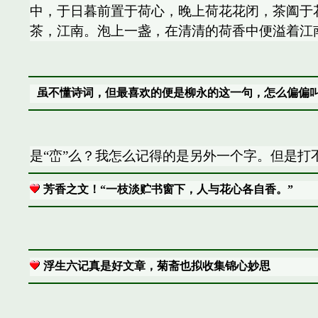
中，于日暮前置于荷心，晚上荷花花闭，茶阖于
茶，江南。泡上一盏，在清清的荷香中便溢着江
虽不懂诗词，但最喜欢的便是柳永的这一句，怎么偏偏
是“峦”么？我怎么记得的是另外一个字。但是打不出
芳香之文！“一枝淡贮书窗下，人与花心各自香。”
浮生六记真是好文章，菊斋也拟收集锦心妙思