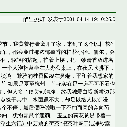
醉里挑灯
发表于2001-04-14 19:10:26.0
的季节，我背着行囊离开了家，来到了这个以桂花作
着车，都会穿过那浓郁馨香的桂花小径。偶尔，会
低徊，轻轻的拈起，护着上楼，把一缕清香放进名
。一个人泡杯茶坐在大办公桌上，在夜风吹拂下，
丝淡淡，雅雅的桂香回绕在鼻端，平和着我想家的
. 荷 如果是夏至杭州，荷花实在是一道不可不看也
方，但人多了便失却清净。故我独爱白堤断桥边那
，点缀于其中，水面虽不大，却足以给人以沉浸，
转个不停，最后便呼啦啦一下不约而同的奔向荷
少妇，犹抱琵琶半遮颜。 玉立的荷花总是带着一
浮生六记》中芸娘的荷茶“把茶叶盛于洁净纱囊