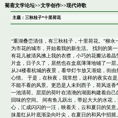
菊斋文学论坛
>>
文学创作
>>
现代诗歌
主题：三秋桂子*十里荷花
“重湖叠峦清佳，有三秋桂子，十里荷花。”柳永
为市花的城市，开始着我的新生活。 找到的第
有花儿被清风拂上我的衣襟，小巧的花瓣沾着晶
片盒，日子久了，居然也在盒底薄薄地铺了一层
从24楼看杭城的夜景，看华灯乍放又渐熄，街
心情。 于是，在秋夜，我常想，这样的夜实在是应
不能不看的风景。更恐是人未到西子，荷风送香
一池清荷。层层的荷叶在清滟的湖面构建着自己
回味的空间。 间有鱼儿跃出，带起大大的水花
心，汇成闪闪的一汪，映着天，云和夏日的笑意
抹羞红从叶底渐染向叶尖，在夏日的和风中招摇