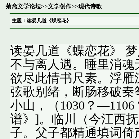
菊斋文学论坛
>>
文学创作
>>
现代诗歌
主题：读晏几道《蝶恋花》
读晏几道《蝶恋花》 
不与离人遇。睡里消魂
欲尽此情书尺素。浮雁
弦歌别绪，断肠移破秦
小山，（1030？—11
谱》]。临川（今江西
子。父子都精通填词倚