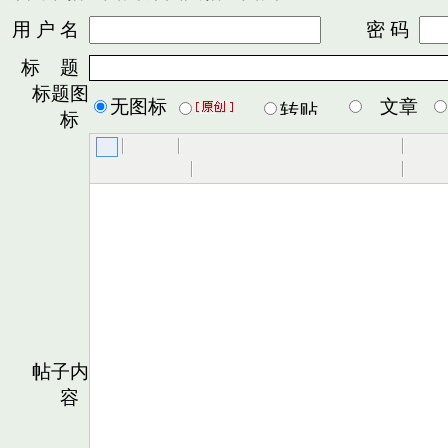
用 户 名
密 码
标 题
标题图
无图标
文章
标
帖子内
容