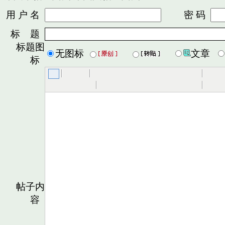
用 户 名
密 码
标 题
标题图
无图标
文章
标
帖子内
容