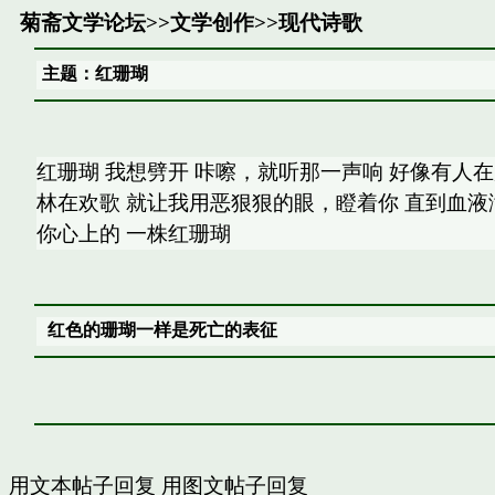
菊斋文学论坛
>>
文学创作
>>
现代诗歌
主题：红珊瑚
红珊瑚 我想劈开 咔嚓，就听那一声响 好像有人在
林在欢歌 就让我用恶狠狠的眼，瞪着你 直到血液
你心上的 一株红珊瑚
红色的珊瑚一样是死亡的表征
用文本帖子回复
用图文帖子回复