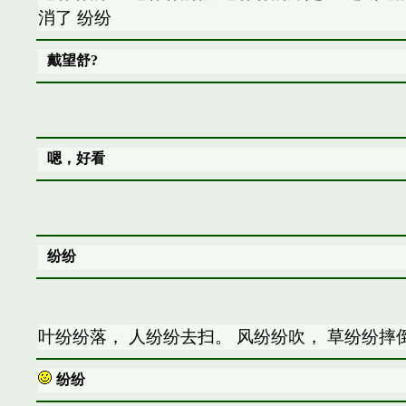
消了 纷纷
戴望舒?
嗯，好看
纷纷
叶纷纷落， 人纷纷去扫。 风纷纷吹， 草纷纷摔
纷纷