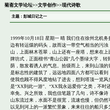
菊斋文学论坛
>>
文学创作
>>
现代诗歌
主题：彭城日记之一
1999年10月18日 星期一 晴 我们住在徐
边有转运煤的码头，故而这一带空气相当的污浊
山，上面林木苍翠，山上还有一座塔，想来在上
牌坊式，正面楷书“青山公园”几个墨绿大字，转
荫，散发着诱人的气息。拾级而上，来到山顶的
是标志性的建筑了，远远地四面八方都可以看到
使我也顾不得风度地钻了进去，想到塔顶一览风
是“XX到此一游”、“XX我永远爱你”之类，
幸免。兴之所致，我也信笔题了几句，诗不像诗
山东流过来，水面不是很宽，流速也慢，但仍然
以见到河上的一派繁忙景象，来来往往的船只多