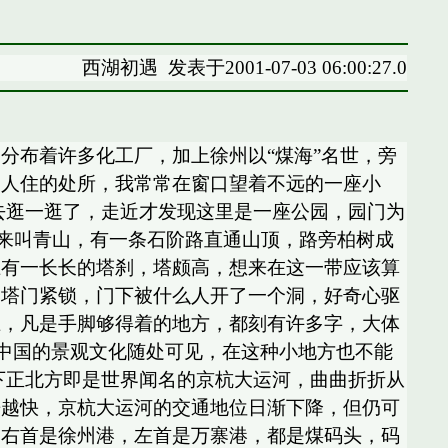
西湖初遇
发表于2001-07-03 06:00:27.0
两边分布着许多化工厂，加上徐州以“煤海”名世，旁
是人住的处所，我常常在窗口望着不远的一座小
去逛一逛了，走近才发现这里是一座公园，园门为
原来叫青山，有一条石阶路直通山顶，路旁柏树成
上有一长长的塔刹，塔颇高，想来在这一带应该算
。塔门紧锁，门下被什么人开了一个洞，好奇心驱
上，凡是手脚够得着的地方，都刻有许多字，大体
。中国的景观文化随处可见，在这种小地方也不能
下正北方即是世界闻名的京杭大运河，曲曲折折从
来越快，京杭大运河的交通地位日渐下降，但仍可
，右首是徐州港，左首是万寨港，都是煤码头，码