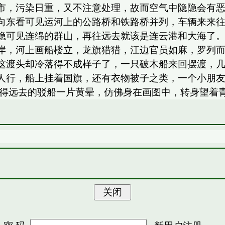
市，污染日重，又不注意处理，故而空气中隐隐会有
向东看可见运河上的公路桥和铁路桥并列，车辆来来
隐可见连绵的群山，再往远去就该是连云港和大海了。
岸，河上画船楼立，龙旗猎猎，江边官员如麻，罗列
这渡头却冷落得不成样子了，一只破木船来回摆渡，几
人行，船上挂着国旗，还有衣物被子之类，一个小朋
照得远去的驳船一片黄晕，仿佛身在画图中，转身望着