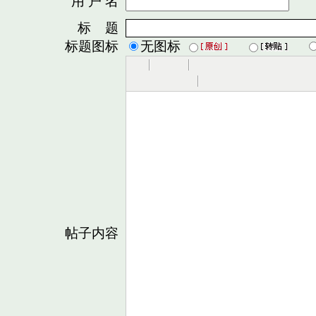
用 户 名
密
标 题
标题图标
无图标
帖子内容