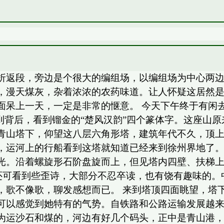
州北机务折返段，旁边是个很大的编组场，以编组场为中心
，漫天煤灰，杂着浓浓的农药味道。让人怀疑这居然
面呆上一天，一定是非常的惬意。 今天下午终于有闲
到背后，看到镏金的“楚风汉韵”四个篆体字。这座山
青山塔下，仰望这八层六角形塔，建筑年代不久，顶
，运河上的行船看到这塔就知道已经来到徐州界地了
光。沿着螺旋形石阶盘旋而上，但见塔内四壁、扶梯
不时还可看到些歪诗，大部分不忍卒读，也有饶有趣味的
，歌不像歌，聊发感想而已。 来到塔顶四面眺望，塔
可以感觉到她特有的气势。自铁路和公路运输发展越
为运沙石和煤的，河边有好几个码头，正中是青山港