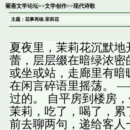
菊斋文学论坛
>>
文学创作
>>
现代诗歌
主题：花事再续-茉莉花
夏夜里，茉莉花沉默地
蕾，层层缀在暗绿浓密
或坐或站，走廊里有暗
在闲言碎语里摇荡。 
过的。 自平房到楼房
茉莉，吃了，喝了，累
前去聊两句，递给客人