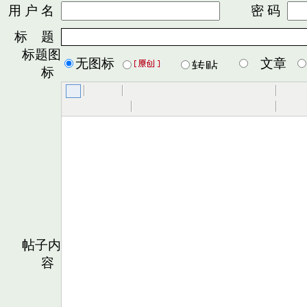
用 户 名
密 码
标 题
标题图
无图标
文章
标
帖子内
容