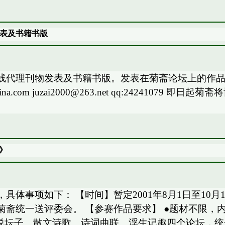
表及书籍书版
线代理刊物发表及书籍书版。发表在菊斋论坛上的作
sina.com juzai2000@263.net qq:24241
》
体事项如下： 【时间】暂定2001年8月1日至10
斋统一送评委会。 【参赛作品要求】 ●题材不限，
说坛子、散文诗歌、诗词曲联、浮生记趣四个论坛，统