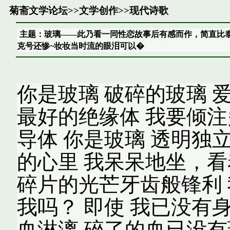
菊斋文学论坛
>>
文学创作
>>
现代诗歌
主题：玻璃——此乃看一同性恋故事后有感而作，简直比
克号还惨~妆妆当时流的眼泪可以�
你是玻璃 破碎的玻璃 
最好的绝缘体 我要倾注
导体 你是玻璃 透明独立
的心里 我呆呆地坐，看
碎片的光芒牙齿般锋利 
我吗？ 即使 我已没有
血淋漓 碎了的血已没有