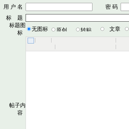
用 户 名
密 码
标 题
标题图
无图标
文章
标
帖子内
容