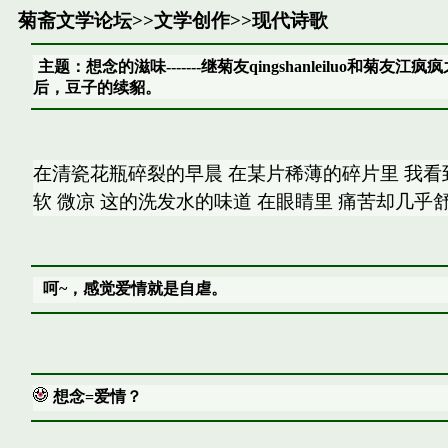
菊斋文学论坛
>>
文学创作
>>
现代诗歌
主题：想念的滋味-------继菊友qingshanleiluo和菊友江疯疯
后，豆子的续貂。
在清瓷花瓶碎裂的早晨 在某片稀薄的碎片里 我看到
软 微凉 这的洗发水的味道 在眼睛里 痛苦却几乎
呵~，感觉爱情就是自虐。
想念=爱情？