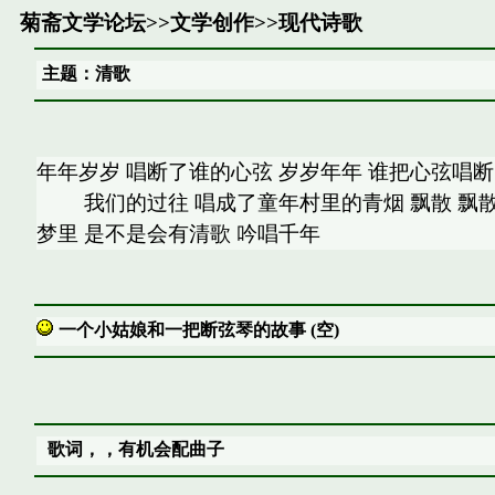
菊斋文学论坛
>>
文学创作
>>
现代诗歌
主题：清歌
年年岁岁 唱断了谁的心弦 岁岁年年 谁把心弦唱
我们的过往 唱成了童年村里的青烟 飘散 飘散 
梦里 是不是会有清歌 吟唱千年
一个小姑娘和一把断弦琴的故事 (空)
歌词，，有机会配曲子