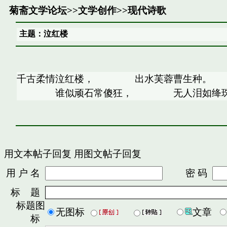
菊斋文学论坛
>>
文学创作
>>
现代诗歌
主题：泣红楼
千古柔情泣红楼， 出水芙蓉曹生种。
谁似顽石常傻狂， 无人泪如绛珠
用文本帖子回复
用图文帖子回复
用 户 名
密 码
标 题
标题图
无图标
文章
标