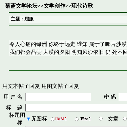
菊斋文学论坛
>>
文学创作
>>
现代诗歌
主题：屈服
令人心痛的绿洲 你终于远走 谁知 属于了哪片沙漠
我们都会品尝 大漠的夕阳 明知风沙依旧 仍 死不回
用文本帖子回复
用图文帖子回复
用 户 名
密 码
标 题
标题图
无图标
文章
标