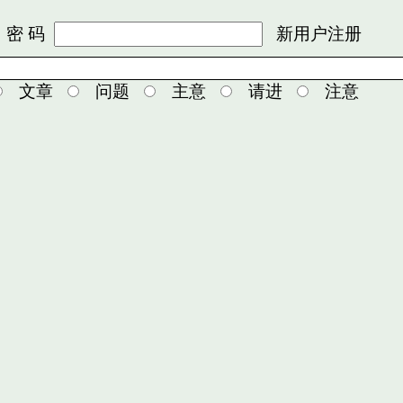
 码
新用户注册
文章
问题
主意
请进
注意