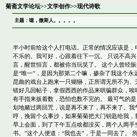
菊斋文学论坛
>>
文学创作
>>
现代诗歌
主题：噫，微斯人。。。。。
半小时前给这个人打电话。正常的情况应该是，电
不乐的。我可好，心跟着往下一沉。 只说不高
言，醒世恒言，都被你当玩笑了。 这个人曾经
是“唯一”，是因为那第二个嘛，掺杂了我这个永
昆曲的戏台上跑来一只猢狲，正所谓无所不为、
错好几回帖子，拿假西西的作品来哄骗群众，唉
有手指来扳着数，恐怕也数不完的。 最可气的
划地赌过两回咒，说是再不来了，再不来了。我气
哼，挽留个么事沙，如果菊菊把大门钥匙给我，
早上会面，到了下午五点啥都没买，两个人两手
书。”这个人便道：“我也去”，于是一同去了。