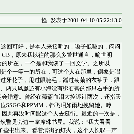
怪
发表于2001-04-10 05:22:13.0
 这回可好，是本人来接听的，嗓子低哑的，闷闷
，GB，原来我以往的那么多警世通言，喻世明
斋的所在，一个是和我谈了一回文学。之所以
倒是个一等一的所在，可这个人在那里，倒象是唱
剔过牙花子，甩过眼睫毛，蹭过菊菊的衣袖子，跟
玉、两只凤凰还有小海没有绑石膏的那只右手的所
定会错意。曾经在菊斋血泪大控诉计两次，还指天
SSGG和PPMM，都飞泪如雨地挽留她。哼
，因此再没时间跟这个人去逛街。最近的一次是，
然瞥见旁边一家席殊书屋。我说：“我去看看
抱了些书出来。看着满街的灯火，这个人长叹一声