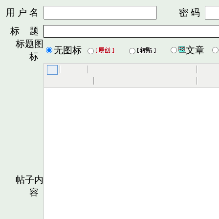
用 户 名
密 码
标 题
标题图
无图标
文章
标
帖子内
容