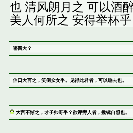
也 清风朗月之 可以酒
美人何所之 安得举杯乎
哪四大？
信口大言之，笑倒众女乎。见得此君者，可以睡去也。
大言不惭之，才子帅哥乎？欲评旁人者，揽镜自照也。