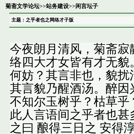
菊斋文学论坛
>>
站务建设
>>
闲言坛子
主题：之乎者也之网络才子版
今夜朗月清风，菊斋寂
络四大才女皆有才无貌
何妨？其言非也，貌扰
其言貌乃醒酒汤。醉因
不知尔玉树乎？枯草乎
此人言语间之乎者也甚
之曰 酿得三日之 安得