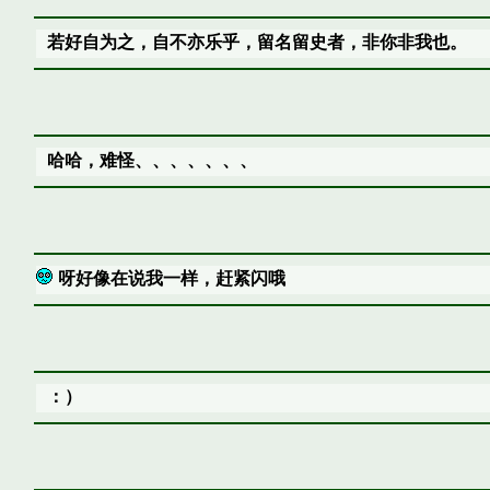
若好自为之，自不亦乐乎，留名留史者，非你非我也。
哈哈，难怪、、、、、、、
呀好像在说我一样，赶紧闪哦
：）