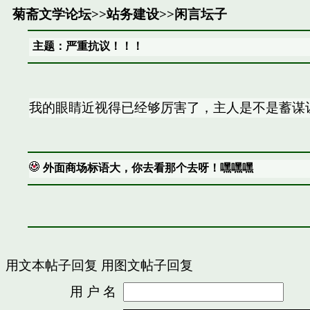
菊斋文学论坛
>>
站务建设
>>
闲言坛子
主题：严重抗议！！！
我的眼睛近视得已经够厉害了，主人是不是蓄谋
外面商场标语大，你去看那个去呀！嘿嘿嘿
用文本帖子回复
用图文帖子回复
用 户 名
密