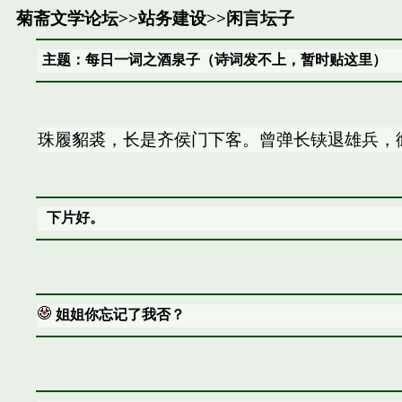
菊斋文学论坛
>>
站务建设
>>
闲言坛子
主题：每日一词之酒泉子（诗词发不上，暂时贴这里）
珠履貂裘，长是齐侯门下客。曾弹长铗退雄兵，
下片好。
姐姐你忘记了我否？