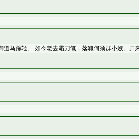
御道马蹄轻。 如今老去霜刀笔，落魄何须群小嫉。归