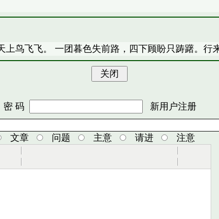
天上鸟飞飞。 一团暮色失前路，四下顾盼只踌躇。行
 码
新用户注册
文章
问题
主意
请进
注意