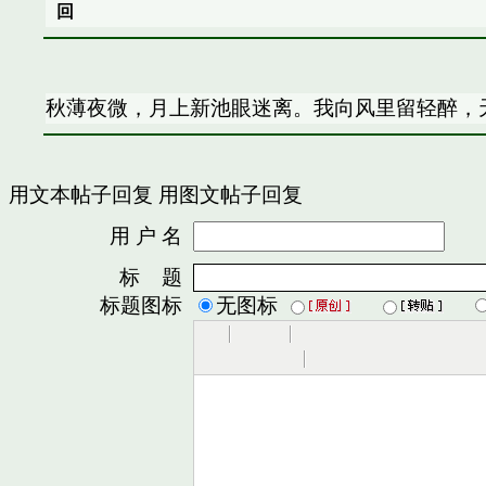
回
秋薄夜微，月上新池眼迷离。我向风里留轻醉，
用文本帖子回复
用图文帖子回复
用 户 名
密
标 题
标题图标
无图标