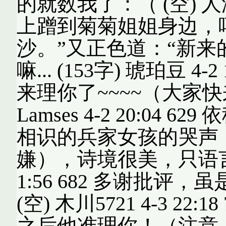
的就数我了：（ (空) 人淡如
上蹭到菊菊姐姐身边，
沙。”又正色道：“新
嘛... (153字) 琥珀豆 4
来理你了~~~~（大家快来
Lamses 4-2 20:0
相识的兵家女孩的哭声
嫌），诗境很美，只语言略显
1:56 682 多谢批
(空) 木川5721 4-3 2
之后他准理你！（注意