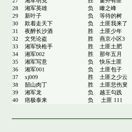
27
湘军明克
胜
窗外有匪'
28
湘军英雄
负
瞰之峰
29
新叶子
负
等待的树
30
欺着走天下
负
土匪我来了
31
夜醉长沙酒
胜
土匪少年
32
文凭论盗
胜
燕京小区3
33
湘军快枪手
胜
土匪土肥
34
湘军002
胜
那年五月
35
湘军写意
负
快乐土匪
36
湘军001
负
土匪包子
37
xj009
胜
土匪之少云
38
韶山肉丁
胜
土匪悲伤叟
39
湘军龙
负
越王勾践
40
痞极泰来
负
土匪 111