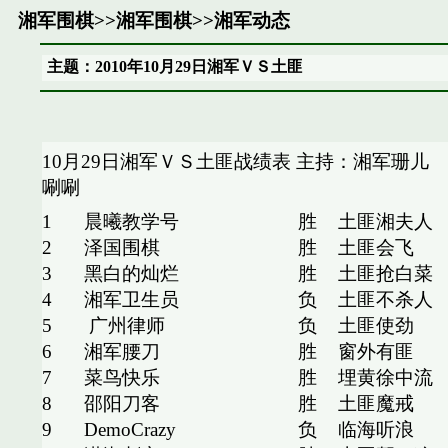
湘军围棋
>>
湘军围棋
>>
湘军动态
主题：2010年10月29日湘军ＶＳ土匪
10月29日湘军ＶＳ土匪战绩表
主持：湘军珊儿
唰唰
1
晨曦教学号
胜
土匪湘夫人
2
泽国围棋
胜
土匪会飞
3
黑白的灿烂
胜
土匪抢白菜
4
湘军卫生员
负
土匪不杀人
5
广州律师
负
土匪使劲
6
湘军腰刀
胜
窗外有匪
7
菜鸟快乐
胜
埋黄徐中流
8
邵阳刀客
胜
土匪魔戒
9
DemoCrazy
负
临海听浪