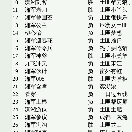
10
潇湘刺客
胜
土匪帮刀狼'
11
湘军老刀
胜
土匪小丫头
12
湘军曾国荃
负
土匪很快乐
13
湘军公主
负
压寨女土匪
14
柳心怡
负
土匪梦想
15
湘军迎春花
负
土匪雁归
16
湘军传令兵
负
耗子要吃猫
17
湘军神斧
胜
土匪小羔羊'
18
九飞冲天
负
土匪宋江
19
湘军伙计
负
窗外有虹
20
湘军005
胜
土匪大掌柜
21
湘军含雪
负
雾渐浓
22
看穿
负
一日过五线
23
湘军土根
负
土匪帮厨师
24
潇湘游侠
负
土匪土肥
25
湘军参议
负
成都一灰兔
26
湘军淘淘
胜
土匪龙山