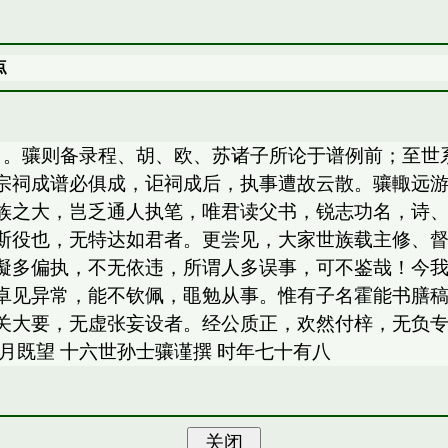
点
世胄。骧则备录程、胡、欧、苏诸子所论于谱例前；至世
宗祠成谱必俱成，讵祠成后，执事遭故云散。骧輙远
族之大，岂乏通人执笔，唯君读父书，锐志功名，诗
斯役也，无特达如君者。更尝见，大家世族载主修、
礙多偏执，不无依违，所谓人多误事，可不鉴哉！今
卓见异常，能不钦佩，黽勉从事。惟有子名霍能书膳
关大要，无虚张妄设者。经公质正，欢然付梓，无负
月既望 十六世孙士骧谨撰 时年七十有八