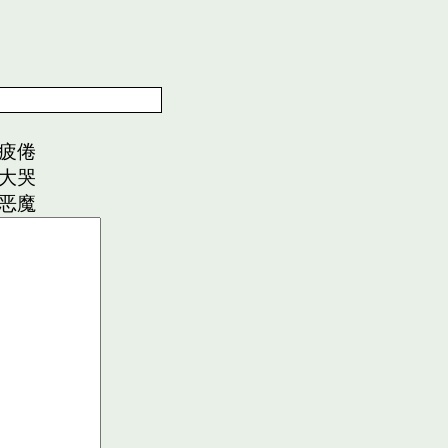
疲倦
大哭
恶魔