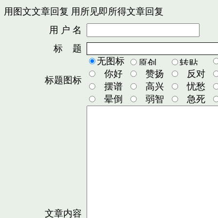
用图文文章回复
用所见即所得文章回复
用 户 名
密
标 题
无图标
你好
赞扬
反对
标题图标
摆谱
高兴
忧愁
晕倒
弱智
急死
文章内容