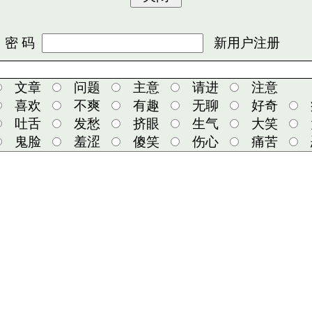
 码
新用户注册
文章
问题
主意
请进
注意
喜欢
不爽
有趣
无聊
好奇
吐舌
发愁
挤眼
生气
大笑
鬼脸
羞涩
傻笑
伤心
痛苦