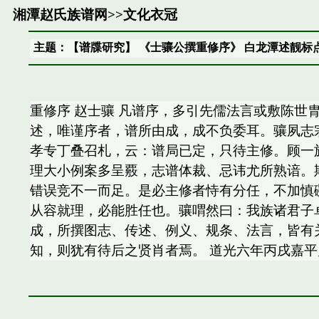
湘潭赵氏族谱网
>>
文化衣冠
主题：【谱牒研究】 《士骧公撰重修序》 白龙潭述靓标
重修序 赵士骧 凡谱序，多引先儒法言或敷陈
述，唯谨序者，谱所由成，成不负委耳。骧夙志
孝专丁叠召札，云：谱局已定，只待主修。顾一
理大小例案多呈覈，志谱体裁、忌讳尤所熟谙。
错误竞不一而足。是必主修者恃有分任，不加慎
从容就理，必能胜任也。骧喟然曰：我族诸君子
成，所撰图志、传述、例义、规条、法言，皆有
知，则犹有待后之贤肖者焉。 道光六年丙戌嘉平