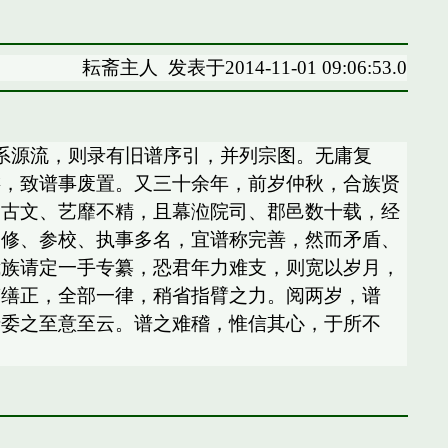
耘斋主人
发表于2014-11-01 09:06:53.0
系源流，则录有旧谱序引，并列宗图。无庸复
游，致谱事废置。又三十余年，前岁仲秋，合族贤
、古文、艺靡不精，且幕涖院司、郡邑数十载，经
督修、参校、执事多名，宜谱称完善，然而矛盾、
我族请定一手专纂，恐君年力难支，则宽以岁月，
稿缮正，全部一律，稍省指臂之力。阅两岁，谱
专委之至意至云。谱之难稽，惟信其心，于所不