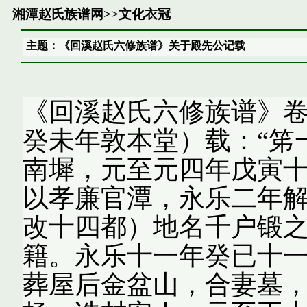
湘潭赵氏族谱网
>>
文化衣冠
主题：《回溪赵氏六修族谱》关于殿先公记载
《回溪赵氏六修族谱》卷
癸未年敦本堂）载：“笫
南墀，元至元四年戊寅
以孝廉官潭，永乐二年
改十四都）地名千户锻
籍。永乐十一年癸已十
葬屋后金盆山，合妻墓，