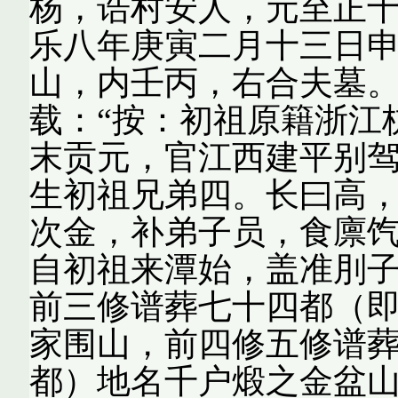
杨，诰村安人，元至正
乐八年庚寅二月十三日
山，内壬丙，右合夫墓。
载：“按：初祖原籍浙江
末贡元，官江西建平别
生初祖兄弟四。长曰高
次金，补弟子员，食廪
自初祖来潭始，盖准刖子
前三修谱葬七十四都（
家围山，前四修五修谱
都）地名千户煅之金盆