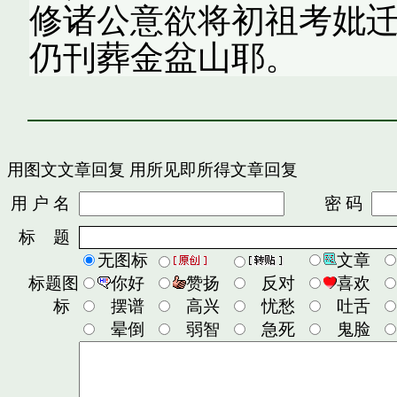
修诸公意欲将初祖考妣
仍刊葬金盆山耶。
用图文文章回复
用所见即所得文章回复
用 户 名
密 码
标 题
无图标
文章
标题图
你好
赞扬
反对
喜欢
标
摆谱
高兴
忧愁
吐舌
晕倒
弱智
急死
鬼脸