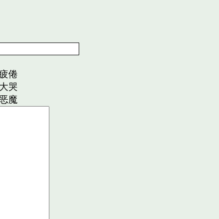
疲倦
大哭
恶魔