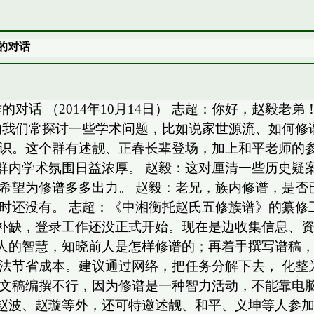
的对话
对话 （2014年10月14日） 志超：你好，赵毅老
内我们常探讨一些学术问题，比如说家世源流、如何修
学识。这个群有述靓、正春长辈登场，加上和平老师的
群内学术氛围日益浓厚。 赵毅：这对厘清一些历史疑案
，希望为修谱多多出力。 赵毅：老兄，族内修谱，是
时还没有。 志超：《中湘衡托赵氏五修族谱》的纂修
补缺，登录工作还没正式开始。现在是边收集信息、
人的智慧，知晓前人是怎样修谱的；再着手撰写谱稿，
设法节省成本。建议通过网络，把任务分解下去， 化
但文稿编撰不行，因为修谱是一种智力活动，不能靠电
赵波、赵璇等外，还可特邀述靓、和平、义坤等人参加