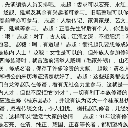
你，先谈编撰人员安排吧。 志超：齿录可以宏亮、永
、述靓、延斌及其余有兴趣者可参与。旧籍整理可以你
春前辈亦可参与。 志超：人物传记、家训家规、艺文
、延斌等参与。 志超：正春先生背后有个人，你道是
：哦！ 志超：对了，古人说，江河之深，不拒细流；
容。 赵毅：呵，有道理！ 志超：衡托赵氏要想修成
族内 人士！ 赵毅：女性是可以的。但外族人参加修
、四修族谱时，就曾邀前清举人戴炯（毛家外甥）、山
联，修成名谱，保存了许多珍贵的文献。 赵毅：请名
和榜公的来历考证清楚就好了。 志超：这些疑案都会
们白龙潭赵氏在修谱，看有无社会力量参与。这就是一
内人才，但也不应拒绝“外才”，一切有利于本族修谱的
运应邀主修《桂东县志》，并没有认为诺大一个桂东县
修谱，忽视传统文化，令人担忧。 衡托赵氏修谱，几经
这样可以“激活”大家的热情...... 志超：91年
是宏亮、在清、纯正、耀国、正春等长者，都期望将族