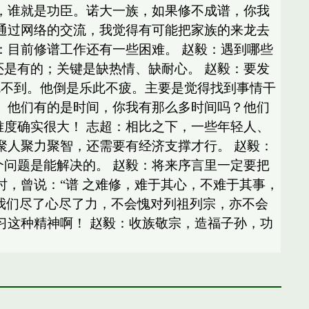
成，谁就是功臣。诺大一族，如果修不成谱，你我
：通过网络的交流，我觉得有可能把家族的来龙去
：目前修谱工作还有一些困难。 赵毅：遇到哪些
还是有的；关键是缺热情、缺耐心。 赵毅：要发
吃不到。他倒是乐此不疲。主要是觉得找到事情干
错。他们有的是时间，你我有那么多时间吗？他们
难度确实很大！ 志超：相比之下，一些年轻人、
聚人聚力聚智，还需要有经济支撑才行。 赵毅：
个问题是能解决的。 赵毅：将来序言里一定要把
时，曾说：“谱 之难修，难于其心，不难于其事，
我们尽了心尽了力，不会愧对列祖列宗，亦不会
习这种精神啊！ 赵毅：收族敬宗，造福子孙，功