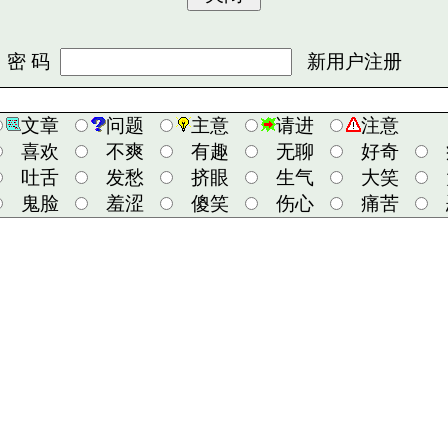
 码
新用户注册
文章
问题
主意
请进
注意
喜欢
不爽
有趣
无聊
好奇
吐舌
发愁
挤眼
生气
大笑
鬼脸
羞涩
傻笑
伤心
痛苦