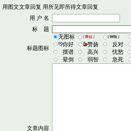
用图文文章回复
用所见即所得文章回复
用 户 名
密
标 题
无图标
你好
赞扬
反对
标题图标
摆谱
高兴
忧愁
晕倒
弱智
急死
文章内容