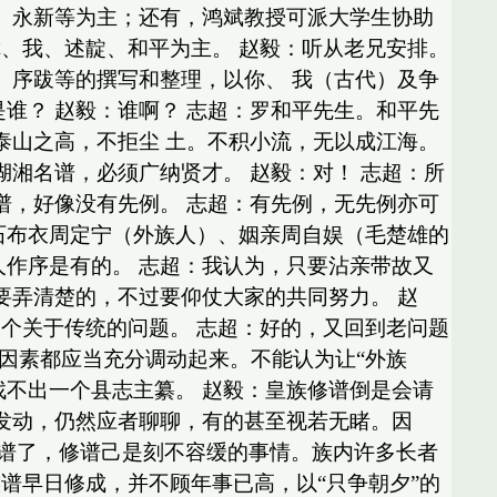
红、永新等为主；还有，鸿斌教授可派大学生协助
、我、述靛、和平为主。 赵毅：听从老兄安排。
、序跋等的撰写和整理，以你、 我（古代）及争
谁？ 赵毅：谁啊？ 志超：罗和平先生。和平先
泰山之高，不拒尘 土。不积小流，无以成江海。
湖湘名谱，必须广纳贤才。 赵毅：对！ 志超：所
谱，好像没有先例。 志超：有先例，无先例亦可
石布衣周定宁（外族人）、姻亲周自娱（毛楚雄的
人作序是有的。 志超：我认为，只要沾亲带故又
要弄清楚的，不过要仰仗大家的共同努力。 赵
个关于传统的问题。 志超：好的，又回到老问题
因素都应当充分调动起来。不能认为让“外族
找不出一个县志主纂。 赵毅：皇族修谱倒是会请
发动，仍然应者聊聊，有的甚至视若无睹。因
没有修谱了，修谱己是刻不容缓的事情。族内许多长者
谱早日修成，并不顾年事已高，以“只争朝夕”的