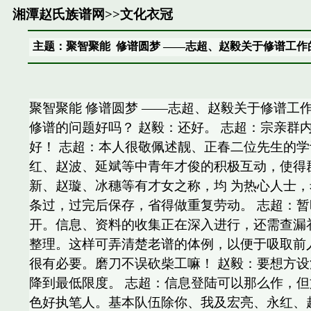
湘潭赵氏族谱网
>>
文化衣冠
主题：聚智聚能 修谱圆梦 ——志超、赵毅关于修谱工作
聚智聚能 修谱圆梦 ——志超、赵毅关于修谱工作的
修谱的问题好吗？ 赵毅：还好。 志超：宗亲群
好！ 志超：本人很敬佩述靓、正春二位先生的
红、赵波、延斌等中青年才俊的积极互动，使得
新、赵璇、冰穗等有才女之称，均 为热心人士
条过，过完后保存，省得做重复劳动。 志超：暂
开。信息、资料的收集正在深入进行，还需查漏
整理。这样可弄清楚老谱的体例，以便于吸取前
很有必要。磨刀不误砍柴工嘛！ 赵毅：要想方
降到最低限度。 志超：信息登陆可以那么作，
色好执笔人。基本队伍除你、我及宏亮、永红、