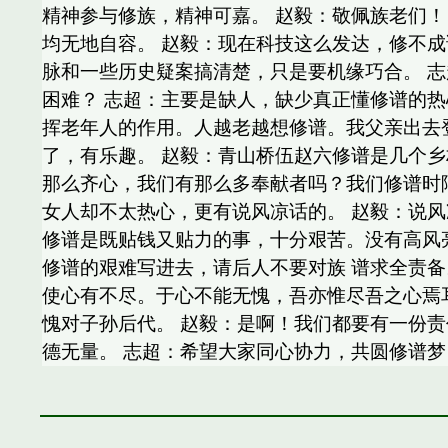
精神参与修族，精神可嘉。 赵毅：敬佩族老们
均无地自容。 赵毅：现在科技这么发达，修不
脉和一些历史疑案搞清楚，只是要机缘巧合。 志
困难？ 志超：主要是缺人，缺少真正懂修谱的
挥老年人的作用。人越老越想修谱。我父亲出去
了，有乐趣。 赵毅：青山桥伍赵六修谱是几个
那么齐心，我们有那么多奉献者吗？我们修谱时
女人却不太热心，更有说风凉话的。 赵毅：说风
修谱是既贴钱又贴力的事，十分艰苦。没有高风
修谱的艰难写进去，请后人不要对族 谱求全责备
使心有不尽。于心不能无愧，吾亦惟尽吾之心焉
愧对子孙后代。 赵毅：是啊！我们都要有一份责
德无量。 志超：希望大家同心协力，共圆修谱梦！ 