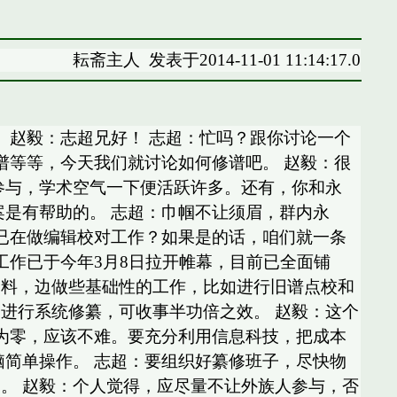
耘斋主人
发表于2014-11-01 11:14:17.0
弟！ 赵毅：志超兄好！ 志超：忙吗？跟你讨论一个
谱等等，今天我们就讨论如何修谱吧。 赵毅：很
参与，学术空气一下便活跃许多。还有，你和永
是有帮助的。 志超：巾帼不让须眉，群内永
否已在做编辑校对工作？如果是的话，咱们就一条
工作已于今年3月8日拉开帷幕，目前已全面铺
资料，边做些基础性的工作，比如进行旧谱点校和
进行系统修纂，可收事半功倍之效。 赵毅：这个
整为零，应该不难。要充分利用信息科技，把成本
脑简单操作。 志超：要组织好纂修班子，尽快物
。 赵毅：个人觉得，应尽量不让外族人参与，否