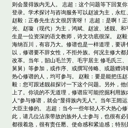
则会显得族内无人。 志超：这个问题等下回复
登录。学术探讨与咨询服务可以赵波为主，永红
赵毅：正春先生古文很厉害呀！ 志超：是啊！正
光、赵璇（现代）为主，鸿斌、赵波、述靓、和平
生是一位资深的语文教师，诗文功底很深。 赵毅
海纳百川，有容乃大。修谱也是一样道理，要讲包
以，修谱要不辞女性，不拒外族。何况主修大都是
改革。当年，韶山毛兰芳、毛宇居主 修毛氏三
舅舅）等参加，或作序、或撰写传略、或题赠诗
热心修谱的人，均可参与。 赵毅：要是能把伍赵
毅：您可跟述靓叔探讨一下这个问题。另外，他
上了。你说的不无道理，修谱应可能挖掘利用族
人”参与修谱，就会“显得族内无人”。当年王闿
大臣主修的。 志超：当今一些年轻人不大热心
此，请几位沾亲带故的族外人士参与，也很有必要，
都很着急，很有责任憠、使命感和紧迫感；特别