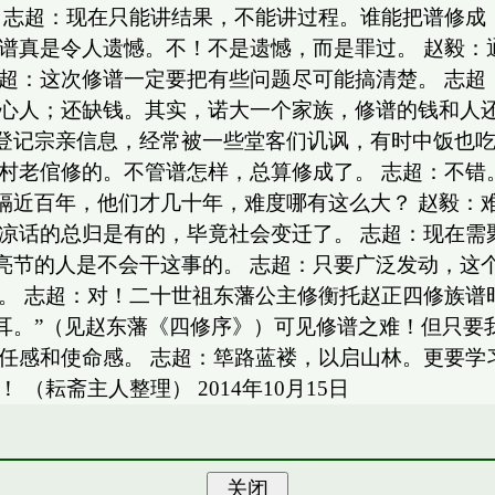
！ 志超：现在只能讲结果，不能讲过程。谁能把谱修
成谱真是令人遗憾。不！不是遗憾，而是罪过。 赵毅
超：这次修谱一定要把有些问题尽可能搞清楚。 志超
热心人；还缺钱。其实，诺大一个家族，修谱的钱和人
登记宗亲信息，经常被一些堂客们讥讽，有时中饭也
乡村老倌修的。不管谱怎样，总算修成了。 志超：不
隔近百年，他们才几十年，难度哪有这么大？ 赵毅：
凉话的总归是有的，毕竟社会变迁了。 志超：现在需
亮节的人是不会干这事的。 志超：只要广泛发动，这
。 志超：对！二十世祖东藩公主修衡托赵正四修族谱
耳。”（见赵东藩《四修序》）可见修谱之难！但只要
任感和使命感。 志超：筚路蓝褛，以启山林。更要学
（耘斋主人整理） 2014年10月15日