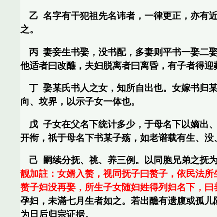
乙
名字有干犯祖先名讳者，一律更正，亦有
之。
丙
妻妾生书娶，没书配，多妻则平书一娶二
他适者曰改醮，夫妇脱离者曰离昏，有子者得迎
丁
娶某氏书人之女，知所自出也。女嫁书归
向、坟界，以示子女一体也。
戊
子女在父名下统计多少，于母名下以嫡出
开衔，祇于母名下书某子殇，如老谱载有生、没
己
嗣续分抚、祧、养三例。以同胞兄弟之抚
靓加註：女婿入赘，视同抚子曰赘子，依民法所
赘子妇没再娶，所生子女随妇姓得列妇名下，曰
孕妇，未滿七月生者如之。若出醮有遗腹或孤儿
为日后归宗证据。