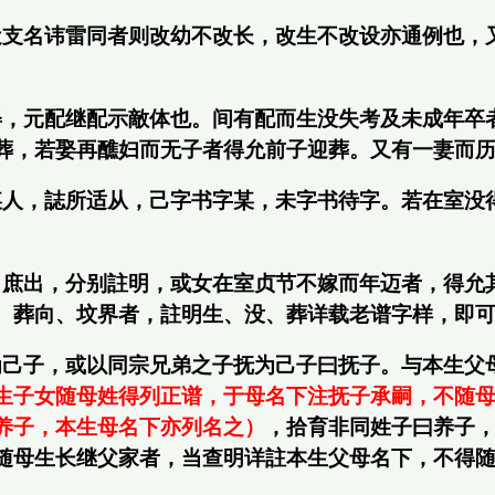
近支名讳雷同者则改幼不改长，改生不改设亦通例也，
娶，元配继配示敵体也。间有配而生没失考及未成年卒
葬，若娶再醮妇而无子者得允前子迎葬。又有一妻而
某人，誌所适从，己字书字某，未字书待字。若在室没
、庶出，分别註明，或女在室贞节不嫁而年迈者，得允
、葬向、坟界者，註明生、没、葬详载老谱字样，即
为己子，或以同宗兄弟之子抚为己子曰抚子。与本生父
生子女随母姓得列正谱，于母名下注抚子承嗣，不随
养子，本生母名下亦列名之）
，拾育非同姓子曰养子
随母生长继父家者，当查明详註本生父母名下，不得