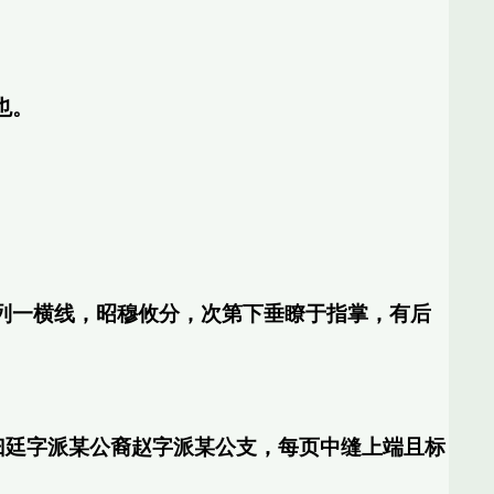
也。
列一横线，昭穆攸分，次第下垂瞭于指掌，有后
曰廷字派某公裔赵字派某公支，每页中缝上端且标