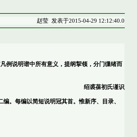
赵莹
发表于2015-04-29 12:12:40.0
有凡例说明谱中所有意义，提纲挈领，分门缫绪而
绍裘葆初氏谨识
二编。每编以简短说明冠其首。惟新序、目录、