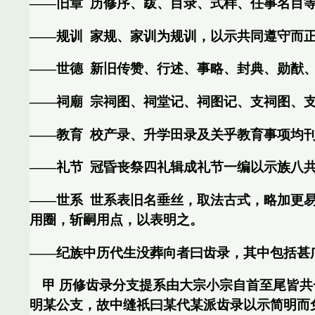
——旧章
历修序、跋、目录、式样、任事名目
——规训
家规、家训为规训，以示共同遵守而
——世德
新旧传赞、行述、事略、封典、勋猷
——祠廟
宗祠图、祠堂记、祠图记、支祠图、
——教育
校产录、升学田录及关乎教育事项均
——礼节
冠昏丧祭四礼辑成礼节一编以示族八
——世系
世系表旧名垂丝，取法古式，略加更
用圈，斩嗣用点，以表明之。
——纪族中历代生没葬向者曰齿录，其中包括甚
甲 历修齿录分支提系由大宗小宗自首至尾皆
明某公支，故中缝祇曰某代某派齿录以示简明而