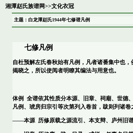
湘潭赵氏族谱网
>>
文化衣冠
主题：白龙潭赵氏1944年七修谱凡例
七修凡例
自杜预解左氏春秋始有凡例，凡者诸番集中也，
揭晓之，所以使阅者明瞭其编法与用意也。
体例
全谱依其性质分本源、旧章、祠廟、世德
凡例、琥房归宗引等次第列入卷首，跋则列诸卷
——本源
历修原载之源流引、本支辩、庐州旧