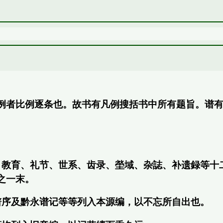
例者比例逐条也。故书有凡例搜括书中所有题旨。谱
、教育、礼节、世系、齿录、塋域、杂誌、补遗録等十
之一末。
谱序及黔永谱记等等列入本源编，以不忘所自出也。