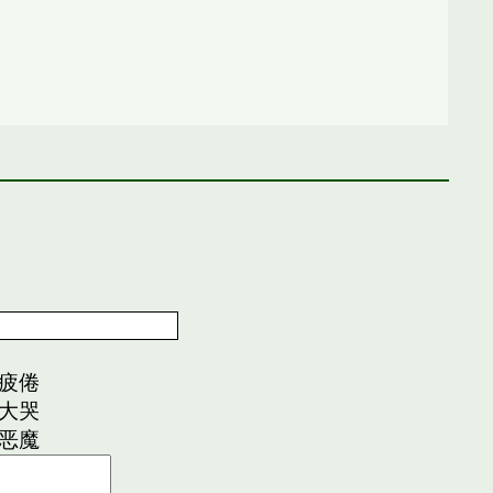
疲倦
大哭
恶魔