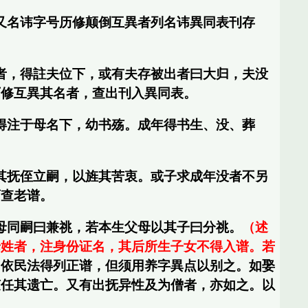
又名讳字号历修颠倒互異者列名讳異同表刊存
者，得註夫位下，或有夫存被出者曰大归，夫没
历修互異其名者，查出刊入異同表。
得注于母名下，幼书殇。成年得书生、没、葬
其抚侄立嗣，以旌其苦衷。或子求成年没者不另
可查老谱。
母同嗣曰兼祧，若本生父母以其子曰分祧。
（述
母姓者，注身份证名，其后所生子女不得入谱。若
，依民法得列正谱，但须用养字異点以别之。如娶
随任其遗亡。又有出抚异性及为僧者，亦如之。以