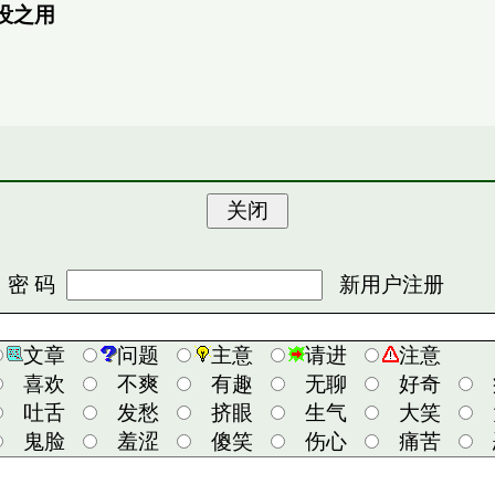
没之用
 码
新用户注册
文章
问题
主意
请进
注意
喜欢
不爽
有趣
无聊
好奇
吐舌
发愁
挤眼
生气
大笑
鬼脸
羞涩
傻笑
伤心
痛苦