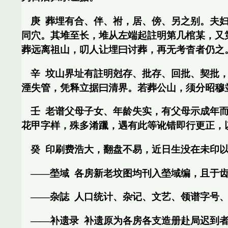
庚
葬埋有合、伴、祔，居、傍、另之别。夫
同穴。其堆至长，堆从左端起註明第几棺某，又
葬远离祖山，叨人让埋曰讨葬，再无考杳者仍之
辛
坟山界址有註明尅存、批存、回批、契批
湮失管，凭释立据曰清界。若葬公山，须分昭穆
壬
老谱父母子女、年龄失实，有父母示成年
花甲字样，殊多淆躐，遇有此等讹错即行更正，
癸
印刷费浩大，翻盘不易，近日生没在未印
——塋域
各房新老坟图均刊入塋域编，且于
——杂誌
人口统计、杂记、文艺、领谱字号
——补遗录
补遗原为各房各支造册赴局迟到