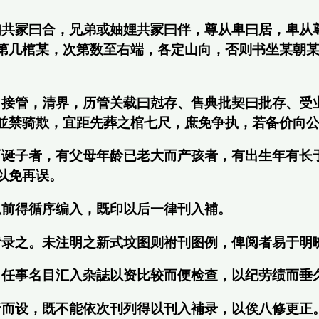
妇共冡曰合，兄弟或妯娌共冡曰伴，尊从卑曰居，卑从
第几棺某，次第数至右端，各定山向，否则书坐某朝
。
，接管，清界，历管关载曰尅存、售典批契曰批存、受
並禁骑欺，宜距先葬之棺七尺，庶免争执，若备价向
而诞子者，有父母年龄已老大而产孩者，有出生年有长
以免再误。
以前得循序编入，既印以后一律刊入補。
齿录之。未注明之新式坟图则祔刊图例，俾阅者易于明
、任事名目汇入杂誌以资比较而便检查，以纪劳绩而垂
者而设，既不能依次刊列得以刊入補录，以俟八修更正