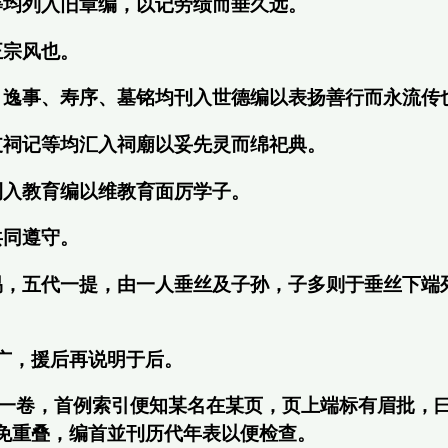
等均列入旧章编，以记劳绩而垂久远。
正宗风也。
、逸事、寿序、墓铭均刊入世德编以表扬善行而永流传
支祠记等均汇入祠廟以妥先灵而绵祀典。
刊入教育编以维教育面厉学子。
共同遵守。
易，五代一提，由一人垂丝及子孙，子多则于垂丝下端
广，援后再说明于后。
共一卷，首例索引便知某名在某页，页上端标有眉批，
免重叠，编首並刊历代年表以便检查。