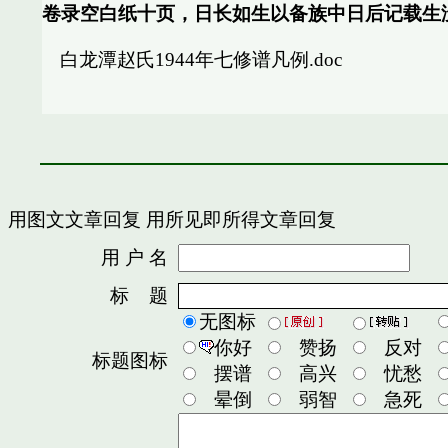
卷录空白纸十页，日长如生以备族中日后记载生
白龙潭赵氏1944年七修谱凡例.doc
用图文文章回复
用所见即所得文章回复
用 户 名
密
标 题
无图标
你好
赞扬
反对
标题图标
摆谱
高兴
忧愁
晕倒
弱智
急死