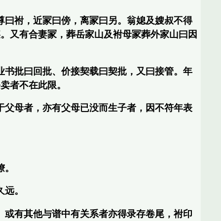
尊曰祔，近冡曰傍，离冡曰另。翁媳及嫂叔不得
某。又有合妻冡，葬岳家山及袝母冡葬外家山曰因
业书批曰回批、价接契载曰契批，又曰接管。年
公卖者不在此限。
于父母者，亦有父母已没而生子者，因不符年表
暸。
久远。
。或有其他与谱中有关系者亦得录存卷尾，祔印