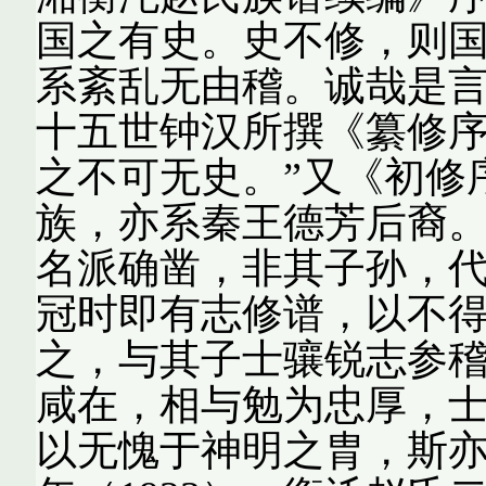
国之有史。史不修，则
系紊乱无由稽。诚哉是言
十五世钟汉所撰《纂修序
之不可无史。”又《初修
族，亦系秦王德芳后裔
名派确凿，非其子孙，代
冠时即有志修谱，以不
之，与其子士骧锐志参
咸在，相与勉为忠厚，
以无愧于神明之胄，斯亦