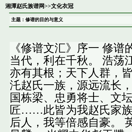
湘潭赵氏族谱网
>>
文化衣冠
主题：修谱的目的与意义
《修谱文汇》序一 修谱
当代，利在千秋。 浩荡
亦有其根；天下人群，
汑赵氏一族，源远流长
国栋梁、忠勇将士、文
匠……此皆为我赵氏家
后人，我等倍感自豪。 