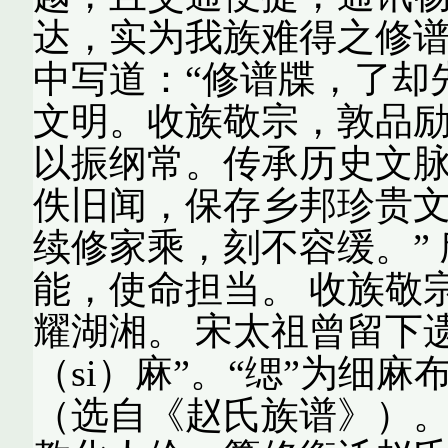
达，实为我族难得之修
中写道：“修谱牒，了却
文明。收族敬宗，敦品
以振纲常。传承历史文
佚旧闻，保存乡邦珍贵
续修家乘，刻不容缓。”
能，使命担当。 收族敬
耀湖湘。 宋太祖曾留下
（si）麻”。“缌”为细
（选自《赵氏族谱》）