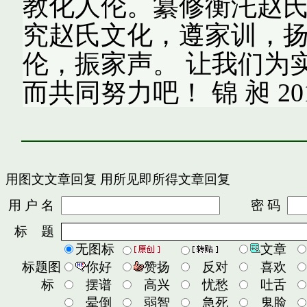
教化人伦。纂修衡汑赵
究赵氏文化，遵家训，
伦，振家声。 让我们为
而共同努力吧！ 锦 昶 2
用图文文章回复
用所见即所得文章回复
用 户 名
密 码
标 题
无图标
文章
标题图
你好
赞扬
反对
喜欢
标
摆谱
高兴
忧愁
吐舌
晕倒
弱智
急死
鬼脸