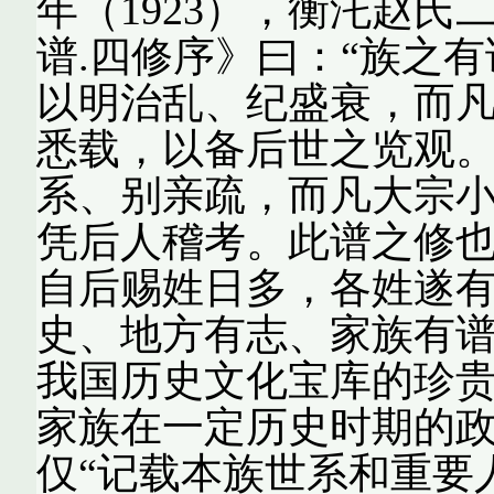
年（1923），衡汑赵
谱.四修序》曰：“族之
以明治乱、纪盛衰，而
悉载，以备后世之览观
系、别亲疏，而凡大宗
凭后人稽考。此谱之修
自后赐姓日多，各姓遂有
史、地方有志、家族有
我国历史文化宝库的珍
家族在一定历史时期的
仅“记载本族世系和重要