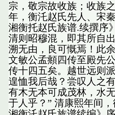
宗，敬宗故收族；收族之
年，衡汑赵氏先人、宋秦
湘衡托赵氏族谱.续撰序
清则昭穆混，即其所自
溯无由，良可慨焉！此
文敏公孟頫四传至殿先
传十四五矣。越世远则
遑恤我后哉？尝叹人之
有木无本可成茂林，水
于人乎？” 清康熙年间
湘衡汑赵氏族谱续编》序