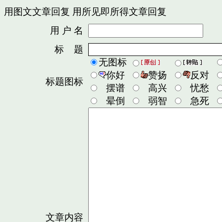
用图文文章回复
用所见即所得文章回复
用 户 名
密
标 题
无图标
你好
赞扬
反对
标题图标
摆谱
高兴
忧愁
晕倒
弱智
急死
文章内容