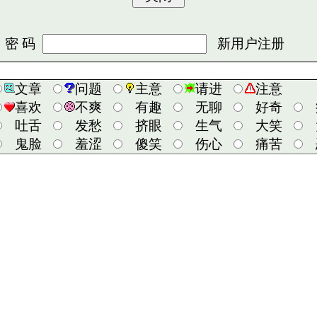
 码
新用户注册
文章
问题
主意
请进
注意
喜欢
不爽
有趣
无聊
好奇
吐舌
发愁
挤眼
生气
大笑
鬼脸
羞涩
傻笑
伤心
痛苦