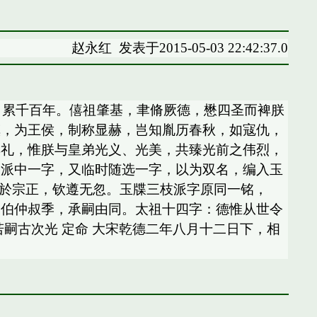
赵永红
发表于2015-05-03 22:42:37.0
德，累千百年。僖祖肇基，聿脩厥德，懋四圣而裨朕
镇，为王侯，制称显赫，岂知胤历春秋，如寇仇，
典礼，惟朕与皇弟光义、光美，共臻光前之伟烈，
取派中一字，又临时随选一字，以为双名，编入玉
颁於宗正，钦遵无忽。玉牒三枝派字原同一铭，
，伯仲叔季，承嗣由同。太祖十四字：德惟从世令
嗣古次光 定命 大宋乾德二年八月十二日下，相