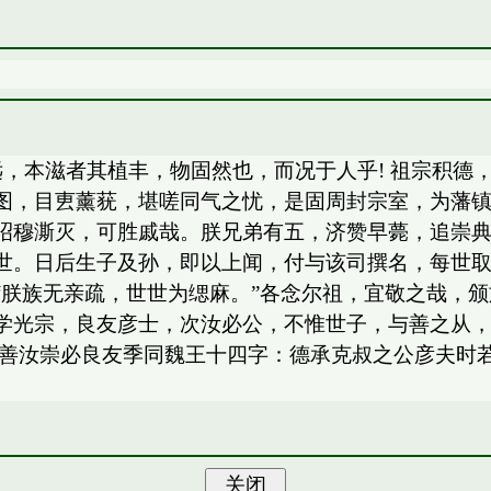
远，本滋者其植丰，物固然也，而况于人乎! 祖宗积
图，目叀薰莸，堪嗟同气之忧，是固周封宗室，为藩
昭穆澌灭，可胜戚哉。朕兄弟有五，济赞早薨，追崇
世。日后生子及孙，即以上闻，付与该司撰名，每世
“朕族无亲疏，世世为缌麻。”各念尔祖，宜敬之哉，
学光宗，良友彦士，次汝必公，不惟世子，与善之从
善汝崇必良友季同魏王十四字：德承克叔之公彦夫时若