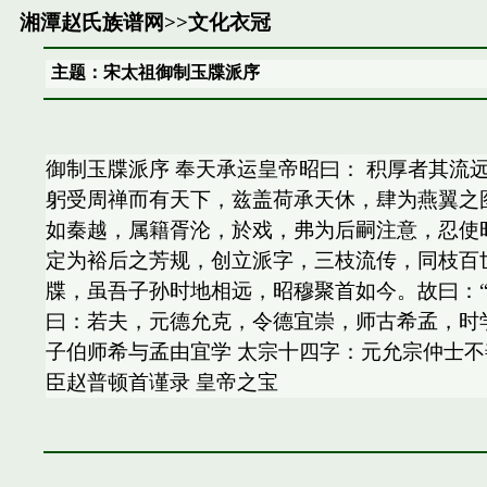
湘潭赵氏族谱网
>>
文化衣冠
主题：宋太祖御制玉牒派序
御制玉牒派序 奉天承运皇帝昭曰： 积厚者其流
躬受周禅而有天下，兹盖荷承天休，肆为燕翼之
如秦越，属籍胥沦，於戏，弗为后嗣注意，忍使
定为裕后之芳规，创立派字，三枝流传，同枝百
牒，虽吾子孙时地相远，昭穆聚首如今。故曰：
曰：若夫，元德允克，令德宜崇，师古希孟，时
子伯师希与孟由宜学 太宗十四字：元允宗仲士不
臣赵普顿首谨录 皇帝之宝