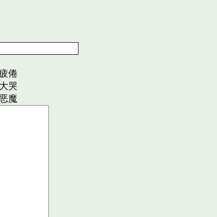
疲倦
大哭
恶魔