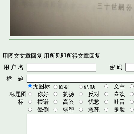
用图文文章回复
用所见即所得文章回复
用 户 名
密 码
标 题
无图标
文章
标题图
你好
赞扬
反对
喜欢
标
摆谱
高兴
忧愁
吐舌
晕倒
弱智
急死
鬼脸