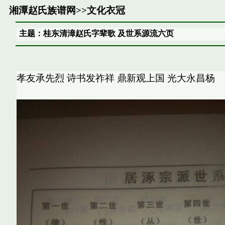
湘潭赵氏族谱网
>>
文化衣冠
主题：桂东清漳赵氏字辈歌 及世系源流六页
孝友承先烈 诗书发祚祥 鼎新观上国 光大永昌杨