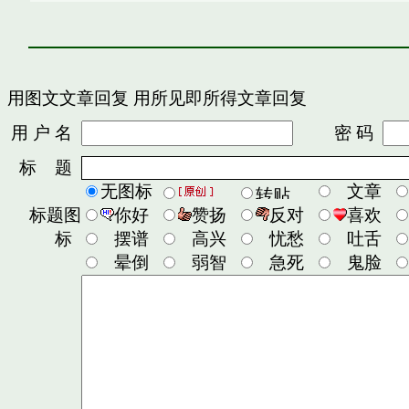
用图文文章回复
用所见即所得文章回复
用 户 名
密 码
标 题
无图标
文章
标题图
你好
赞扬
反对
喜欢
标
摆谱
高兴
忧愁
吐舌
晕倒
弱智
急死
鬼脸